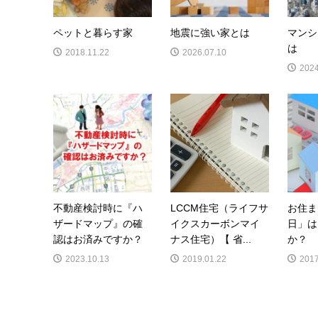
ペットと暮らす家
地震に強い家とは
マンシ
は
2018.11.22
2026.07.10
2024
不動産検討時に『ハ
LCCM住宅（ライフサ
お住ま
ザードマップ』の確
イクスカーボンマイ
日」は
認はお済みですか？
ナス住宅）【 省...
か？ 
2023.10.13
2019.01.22
2017