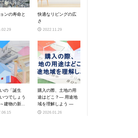
ョンの寿命と
快適なリビングの広
さ
.02.29
2022.11.29
いの「誕生
購入の際、土地の用
いつでしょう
途はどこ？― 用途地
～建物の新...
域を理解しよう ―
.06.15
2026.01.26