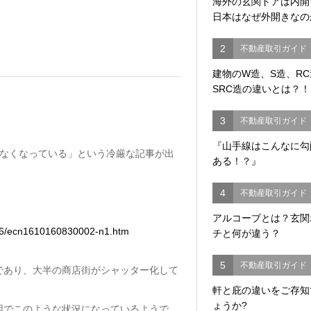
海外の玄関ドアは内
日本はなぜ外開きなの
2
不動産取引ガイド
建物のW造、S造、R
SRC造の違いとは？！
3
不動産取引ガイド
『山手線はこんなに勾
立たなくなっている」という冷厳な記事が出
ある！？』
4
不動産取引ガイド
アルコーブとは？玄関
16/ecn1610160830002-n1.htm
チと何が違う？
5
不動産取引ガイド
であり、大半の商店街がシャッター化して
軒と庇の違いをご存知
ょうか?
因でこのような状況になっているようで、