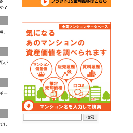
開き
か？
C造、
配が
ポー
でし