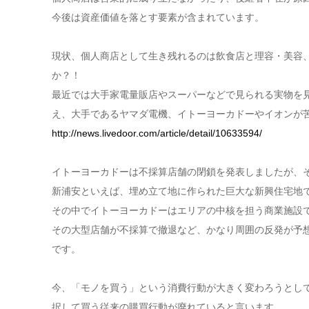
今後は資産価値を落とす要素が含まれています。
現状、個人商店として生き残れるのは飲食店と理容・美容
か？！
最近では大手家電量販店やスーパーなどで見られる実物を
え、大手であるヤマダ電機、イトーヨーカドーやイオンが
http://news.livedoor.com/article/detail/10633594/
イトーヨーカドーは不採算店舗の閉鎖を発表しましたが、
新浦安といえば、埋め立て地に作られた巨大な新興住宅地
その中でイトーヨーカドーはエリアの中核を担う商業施設
その大型店舗が不採算で撤退など、かなり周囲の反発が予
です。
今、「モノを買う」という消費行動が大きく変わろうとし
択して買う従来の購買行動が廃れていると言います。