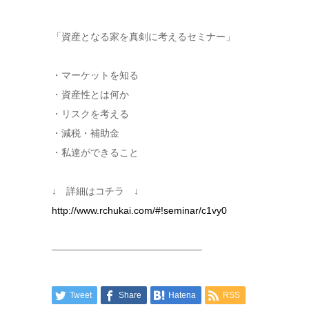
「資産となる家を真剣に考えるセミナー」
・マーケットを知る
・資産性とは何か
・リスクを考える
・減税・補助金
・私達ができること
↓ 詳細はコチラ ↓
http://www.rchukai.com/#!seminar/c1vy0
———————————————–
Tweet
Share
Hatena
RSS