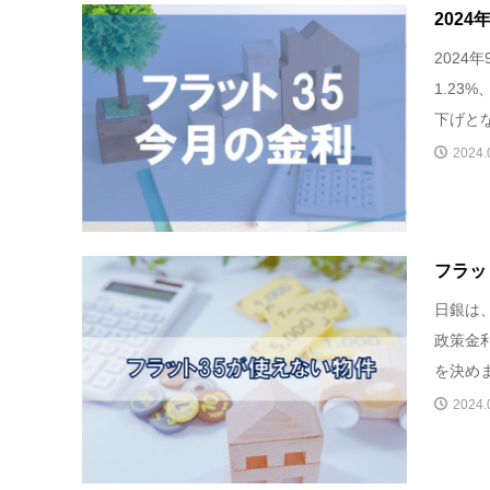
202
2024
1.23
下げとな
2024.
フラッ
日銀は
政策金
を決めま
2024.