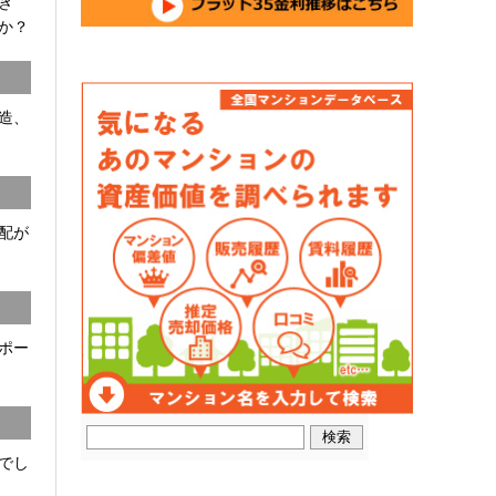
開き
か？
C造、
配が
ポー
でし