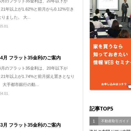
年5月のフラット35金利は、20年以下が
%、21年以上が1.62%と前月から0.12%引き
りました。 大...
05.01
5年4月 フラット35金利のご案内
年4月のフラット35金利は、20年以下が
%、21年以上が1.74%と前月据え置きとなり
 大手都市銀行の動...
04.01
記事TOP5
1
不動産取引ガイド
5年3月 フラット35金利のご案内