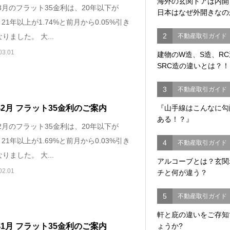
海外の玄関ドアは内
年3月のフラット35金利は、20年以下が
日本はなぜ外開きなの
%、21年以上が1.74%と前月から0.05%引き
2
不動産取引ガイド
りました。 大...
03.01
建物のW造、S造、R
SRC造の違いとは？！
3
不動産取引ガイド
5年2月 フラット35金利のご案内
『山手線はこんなに勾
ある！？』
年2月のフラット35金利は、20年以下が
%、21年以上が1.69%と前月から0.03%引き
4
不動産取引ガイド
りました。 大...
アルコーブとは？玄関
02.01
チと何が違う？
5
不動産取引ガイド
軒と庇の違いをご存知
5年1月 フラット35金利のご案内
ょうか?