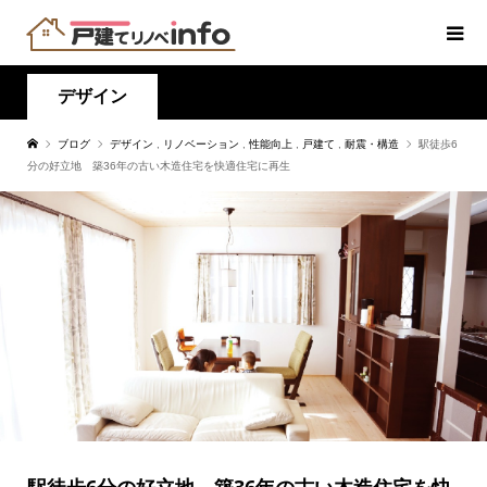
デザイン
ブログ
デザイン
,
リノベーション
,
性能向上
,
戸建て
,
耐震・構造
駅徒歩6
分の好立地 築36年の古い木造住宅を快適住宅に再生
駅徒歩6分の好立地 築36年の古い木造住宅を快