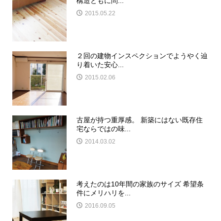
構造ともに問...
2015.05.22
２回の建物インスペクションでようやく辿
り着いた安心...
2015.02.06
古屋が持つ重厚感。 新築にはない既存住
宅ならではの味...
2014.03.02
考えたのは10年間の家族のサイズ 希望条
件にメリハリを...
2016.09.05