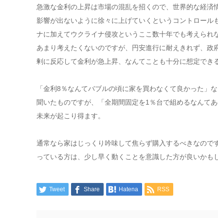
急激な金利の上昇は市場の混乱を招くので、世界的な経済
影響が出ないように徐々に上げていくというコントロール
ナに加えてウクライナ侵攻というここ数十年でも考えられ
あまり考えたくないのですが、円安進行に耐えきれず、政
剰に反応して金利が急上昇、なんてことも十分に想定でき
「金利8％なんてバブルの頃に家を買わなくて良かった」な
聞いたものですが、「全期間固定を1％台で組めるなんて
未来が起こり得ます。
通常なら家はじっくり吟味して焦らず購入するべきなので
っている方は、少し早く動くことを意識した方が良いかも
Tweet
Share
Hatena
RSS