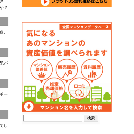
開き
か？
C造、
配が
ポー
でし