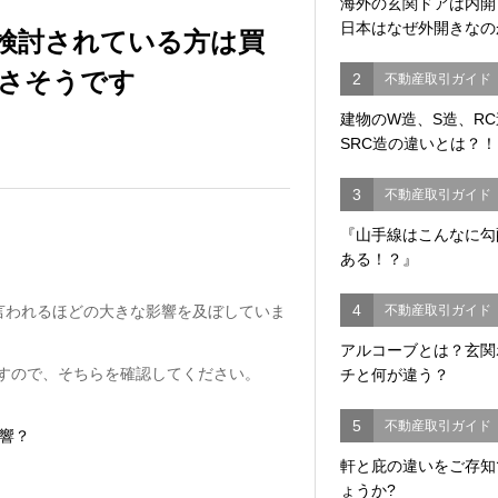
海外の玄関ドアは内
日本はなぜ外開きなの
検討されている方は買
さそうです
2
不動産取引ガイド
建物のW造、S造、R
SRC造の違いとは？！
3
不動産取引ガイド
『山手線はこんなに勾
ある！？』
4
不動産取引ガイド
言われるほどの大きな影響を及ぼしていま
アルコーブとは？玄関
すので、そちらを確認してください。
チと何が違う？
5
不動産取引ガイド
響？
軒と庇の違いをご存知
ょうか?