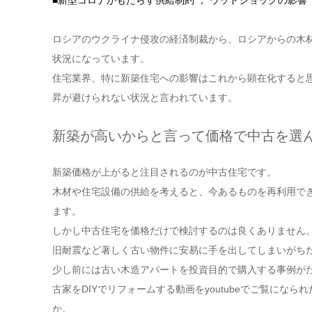
■新型コロナがもたらす供給制約 ； ウッドショックの影響
ロシアのウクライナ侵攻の経済制裁から、ロシアからの木
状況になっています。
住宅業界、特に新築住宅への影響はこれから顕在化すると
昇が避けられない状況と言われています。
新築が高いからと言って価格で中古を選
新築価格が上がると注目されるのが中古住宅です。
木材や住宅設備の供給を考えると、今あるものを再利用で
ます。
しかし中古住宅を価格だけで検討するのは良くありません
旧耐震など著しく古い物件に安易に手を出してしまいがち
少し前には古い木造アパートを投資目的で購入する事例が
古家をDIYでリフォームする動画をyoutubeでご覧にな
か。