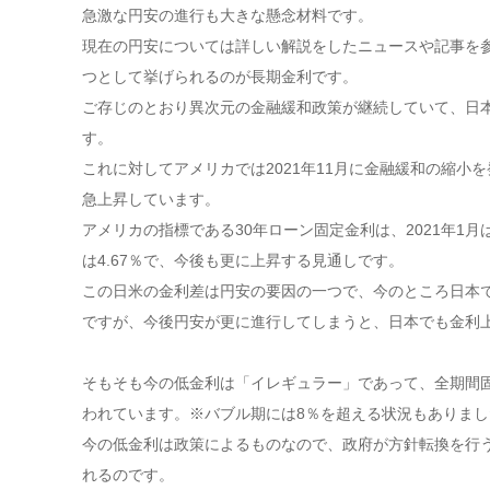
急激な円安の進行も大きな懸念材料です。
現在の円安については詳しい解説をしたニュースや記事を
つとして挙げられるのが長期金利です。
ご存じのとおり異次元の金融緩和政策が継続していて、日
す。
これに対してアメリカでは2021年11月に金融緩和の縮小
急上昇しています。
アメリカの指標である30年ローン固定金利は、2021年1月は最
は4.67％で、今後も更に上昇する見通しです。
この日米の金利差は円安の要因の一つで、今のところ日本
ですが、今後円安が更に進行してしまうと、日本でも金利
そもそも今の低金利は「イレギュラー」であって、全期間
われています。※バブル期には8％を超える状況もありまし
今の低金利は政策によるものなので、政府が方針転換を行
れるのです。