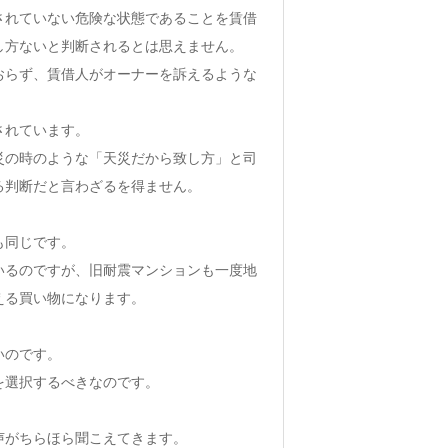
されていない危険な状態であることを賃借
し方ないと判断されるとは思えません。
おらず、賃借人がオーナーを訴えるような
されています。
災の時のような「天災だから致し方」と司
る判断だと言わざるを得ません。
も同じです。
いるのですが、旧耐震マンションも一度地
える買い物になります。
いのです。
を選択するべきなのです。
声がちらほら聞こえてきます。