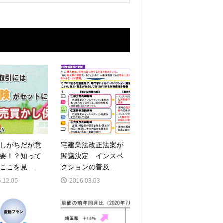
しがちだが意
宅建業法改正法案が
要！？知って
閣議決定 インスペ
ここを見...
クションの普及...
.12.05
2016.03.03