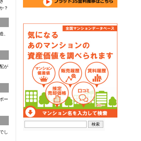
開き
か？
C造、
配が
ポー
でし