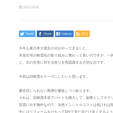
2021.03.30
Tweet
Share
Hatena
RSS
今年も東日本大震災の日がやってきました。
木造住宅の耐震化の取り組みに携わって長いのですが、一
と、次の災害に対する焦りを再認識する大切な日です。
今回は旧耐震をテーマにしたいと思います。
最近信じられない風潮が蔓延しつつあります。
それは、旧耐震木造アパートを購入して、副業としてサラ
賃貸に出す物件なので、当然イニシャルコストは低ければ
中にはリフォームをけちってDIYで見た目だけ良くするよ