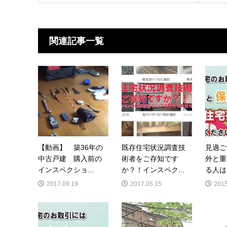
関連記事一覧
【動画】 築36年の
既存住宅状況調査技
見過ご
中古戸建 購入前の
術者をご存知です
外と重
インスペクショ...
か？！インスペク...
る人は
2017.09.19
2017.05.15
2015