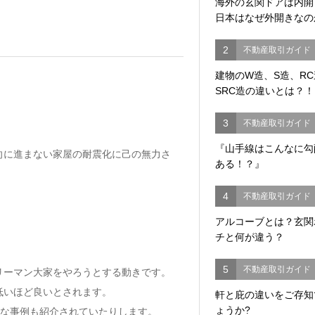
海外の玄関ドアは内
日本はなぜ外開きなの
2
不動産取引ガイド
建物のW造、S造、R
SRC造の違いとは？！
3
不動産取引ガイド
『山手線はこんなに勾
向に進まない家屋の耐震化に己の無力さ
ある！？』
4
不動産取引ガイド
アルコーブとは？玄関
チと何が違う？
5
不動産取引ガイド
リーマン大家をやろうとする動きです。
低いほど良いとされます。
軒と庇の違いをご存知
ょうか?
うな事例も紹介されていたりします。