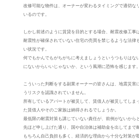
改修可能な物件は、オーナーが変わるタイミングで適切な
いるのです。
しかし前述のように賃貸を目的とする場合、耐震改修工事
耐震性が確保されていない住宅の売買を禁じるような法律
い状況です。
何でもかんでもがちがちに考えましょうというつもりはな
にないからいいじゃないか、という風潮に恐怖を感じます
こういった判断をする副業オーナーの皆さんは、地震災害
うリスクを認識されていません。
所有しているアパートが被災して、賃借人が被災してしま
た賃借人やそのご家族は納得されるでしょうか。
最低限の耐震対策も講じていない責任が、前例がないから
先ほど申し上げた通り、国や自治体は補助金を出してまで
もちろん自己負担も多く、経済的な理由から十分な対策が