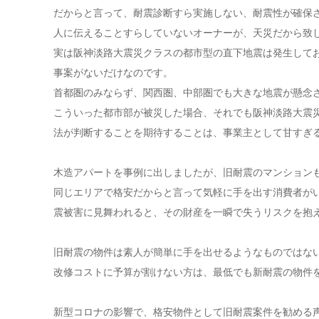
だからと言って、耐震診断すら実施しない、耐震性が確保
人に伝えることすらしていないオーナーが、天災だから致
実は阪神淡路大震災クラスの都市型の直下地震は発生して
事案がないだけなのです。
首都圏のみならず、関西圏、中部圏でも大きな地震が懸念
こういった都市部が被災した場合、それでも阪神淡路大震
法が判断することを期待することは、事業主として甘すぎ
木造アパートを事例に出しましたが、旧耐震のマンション
同じエリアで格安だからと言って気軽に手を出す消費者が
震被害に見舞われると、その財産を一瞬で失うリスクを抱
旧耐震の物件は素人が簡単に手を出せるようなものではな
改修コストに予算が割けない方は、最低でも新耐震の物件
新型コロナの影響で、格安物件として旧耐震案件を勧める