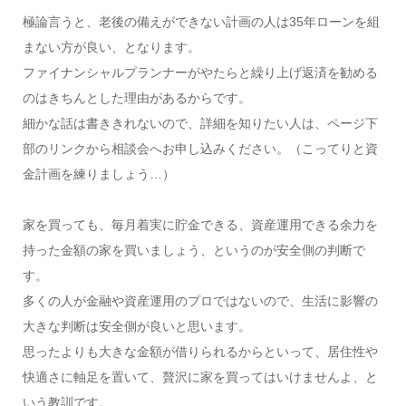
極論言うと、老後の備えができない計画の人は35年ローンを組
まない方が良い、となります。
ファイナンシャルプランナーがやたらと繰り上げ返済を勧める
のはきちんとした理由があるからです。
細かな話は書ききれないので、詳細を知りたい人は、ページ下
部のリンクから相談会へお申し込みください。（こってりと資
金計画を練りましょう…）
家を買っても、毎月着実に貯金できる、資産運用できる余力を
持った金額の家を買いましょう、というのが安全側の判断で
す。
多くの人が金融や資産運用のプロではないので、生活に影響の
大きな判断は安全側が良いと思います。
思ったよりも大きな金額が借りられるからといって、居住性や
快適さに軸足を置いて、贅沢に家を買ってはいけませんよ、と
いう教訓です。