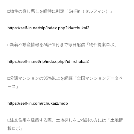
□物件の良し悪しを瞬時に判定「SelFin（セルフィン）」
https://self-in.net/slp/index.php?id=rchukai2
□新着不動産情報をAI評価付きで毎日配信「物件提案ロボ」
https://self-in.net/rlp/index.php?id=rchukai2
□分譲マンションの95%以上を網羅「全国マンションデータベ
ース」
https://self-in.com/rchukai2/mdb
□注文住宅を建築する際、土地探しをご検討の方には「土地情
報ロボ」