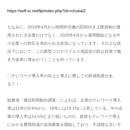
https://self-in.net/llp/index.php?id=rchukai2
ちなみに、2019年4月から時間外労働の罰則付き上限規制が適
用された大企業だけでなく、2020年4月から適用開始となる中
小企業への対応を求められる状況になっています。そのよな状
況下において、この新型コロナウイルス感染症の防止対策で働
き方改革に弾みがつくことを祈っています。
〇テレワーク導入率の向上と導入に際しての助成制度があ
る？！
総務省「通信利用動向調査」によれば、企業のテレワーク導入
率は11年の9.6%から、18年には19.1%に上昇している。中小企
業の導入率は14.5%とまだ低いものの、政府もテレワーク導入
にかかる費用助成の追加募集を開始しており、不謹慎な言い方