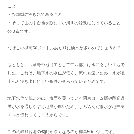
こと
・谷頭型の湧き水であること
・そして山の手台地を刻む中小河川の源泉になっていること
の３点です。
なぜこの標高50メートルあたりに湧水が多いのでしょうか？
もともと、武蔵野台地（主として中西部）は水に乏しい土地で
した。これは、地下水の水位が低く、流れも速いため、水が地
上へと湧き出しにくい条件がそろっているためです。
地下水位が低いのは、表面を覆っている関東ローム層や段丘礫
層が水を通しやすく地層が厚いため、しみ込んだ雨水が地中深
くへと伝わってしまうからです。
この武蔵野台地の勾配が緩くなるのが標高50ｍ付近です。