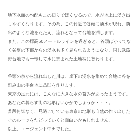
地下水面の勾配もこの辺りで緩くなるので、水が地上に湧き出
しやすくなります。その為、この付近で谷頭に湧水が現れ、前
出のような池をたたえ、流れとなって台地を潤します。
また、この標高50メートルラインを過ぎると、谷頭ばかりでな
く谷壁の下部からの湧水も多く見られるようになり、同じ武蔵
野台地でも一転して水に恵まれた土地柄に替わります。
谷頭の泉から流れ出した川は、崖下の湧水を集めて台地に谷を
刻み山の手台地に凸凹を作ります。
東京の足元には、こんなに大きな水の営みがあったようです。
あなたの暮らす街の地形はいかがでしょうか・・・。
普段何気なく、見過ごしている東京の地形も自然の作り出した
そのルーツをたどっていくと面白いかもしれません。
以上、エージェント中田でした。