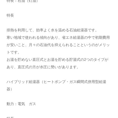
特長：石油（灯油）
特長
排熱を利用して、効率よく水を温める石油給湯器です。
寒い地域で使われる傾向があり、省エネ給湯器の中で初期費用
が安いこと、月々の石油代を抑えられることというのがメリッ
トです。
お湯を貯めない直圧式とお湯を貯める貯湯式の2つのタイプが
あり、直圧式の方が水圧に勢いがあります。
ハイブリッド給湯器（ヒートポンプ・ガス瞬間式併用型給湯
器）
動力：電気 ガス