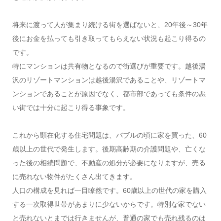
将来に渡って人が集まり続ける街を選ばないと、20年後～30年
後にお金を払っても引き取ってもらえない状況も起こり得るの
です。
特にマンションは共有物となるので街選びが重要です。越後湯
沢のリゾートマンションは越後湯沢であることや、リゾートマ
ンションであることが原因でなく、都市部であっても条件の悪
い街では十分に起こり得る事象です。
これから顕在化する住宅問題は、バブルの頃に家を買った、60
歳以上の世代で発生します。後期高齢期の介護問題や、亡くな
った後の相続問題で、不動産の処分が必要になりますが、売る
に売れない物件がたくさん出てきます。
人口の構成を見れば一目瞭然です。60歳以上の世代の家を購入
する一次取得世帯があまりに少ないからです。特別な家でない
と売れないとまでは行きませんが、普通の家でも売れ残るのは