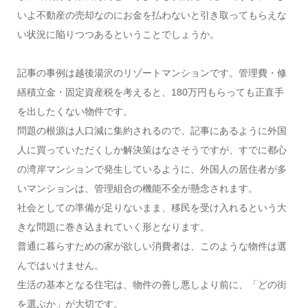
いよ不動産の売却なのにお金を払わないと引き取ってもらえな
い状況に陥りつつあるということでしょうか。
記事の事例は越後湯沢のリゾートマンションです。管理費・修
繕積立金・固定資産税を考えると、180万円もらっても正直手
を出したくない物件です。
問題の根源は人口減に集約されるので、記事にあるように外国
人に買っていただくしか解決策はなさそうですが、すでに都心
の湾岸マンションで発生しているように、外国人の居住者が多
いマンションは、管理組合の機能不全が懸念されます。
社会としての準備が足りないまま、移民を受け入れるという大
きな問題に巻き込まれていく形となります。
普通に暮らすための家が欲しい消費者は、このような物件は選
んではいけません。
生活の基本となる住宅は、物件の善し悪しより前に、「どの街
を選ぶか」が大切です。