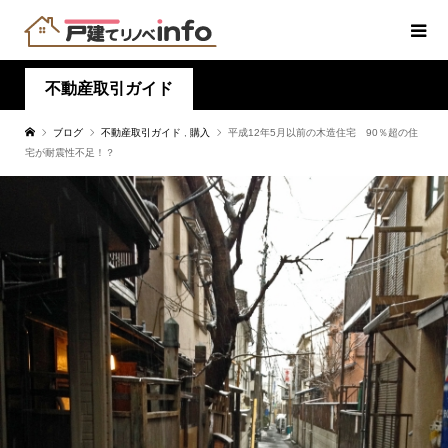
不動産取引ガイド
ブログ
不動産取引ガイド
,
購入
平成12年5月以前の木造住宅 90％超の住
宅が耐震性不足！？