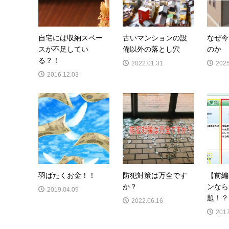
自宅には収納スペー
古いマンションの設
なぜ今
スが不足してい
備以外の落とし穴
のか
る？！
2022.01.31
2025
2016.12.03
羽ばたくお金！！
防犯対策は万全です
【前編
か？
ンなら
2019.04.09
題！？
2022.06.16
2017