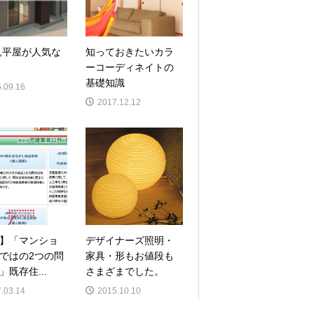
,平屋が人気な
知っておきたいカラ
ーコーディネイトの
基礎知識
.09.16
2017.12.12
】「マンショ
デザイナーズ照明・
ではの2つの問
家具・形もお値段も
」既存住...
さまざまでした。
.03.14
2015.10.10