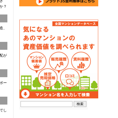
開き
か？
C造、
配が
ポー
でし