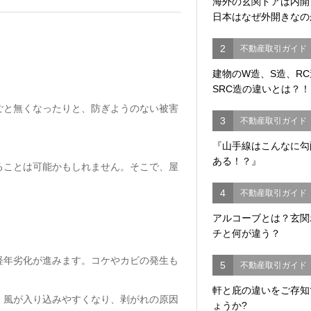
海外の玄関ドアは内
日本はなぜ外開きなの
2
不動産取引ガイド
建物のW造、S造、R
SRC造の違いとは？！
ごと無くなったりと、防ぎようのない被害
3
不動産取引ガイド
『山手線はこんなに勾
ある！？』
ることは可能かもしれません。そこで、屋
4
不動産取引ガイド
アルコーブとは？玄関
チと何が違う？
経年劣化が進みます。コケやカビの発生も
5
不動産取引ガイド
軒と庇の違いをご存知
、風が入り込みやすくなり、剥がれの原因
ょうか?