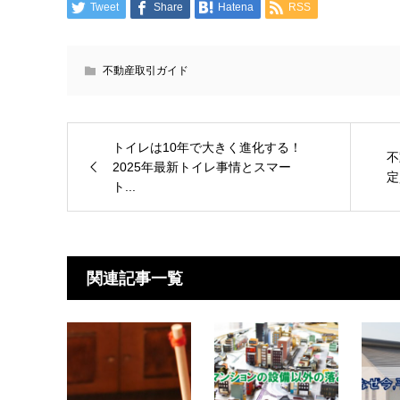
Tweet
Share
Hatena
RSS
不動産取引ガイド
トイレは10年で大きく進化する！
不
2025年最新トイレ事情とスマー
定
ト...
関連記事一覧