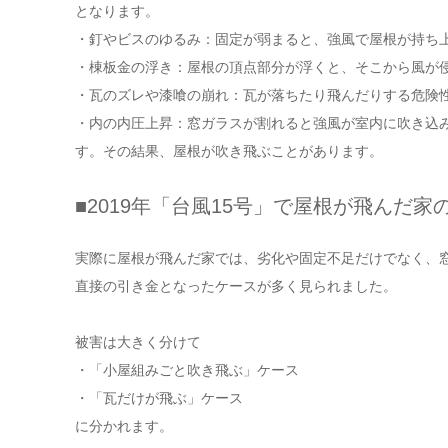
となります。
・釘やビスのゆるみ：固定が弱まると、強風で屋根が持ち
・棟板金の浮き：屋根の頂点部分が浮くと、そこから風が
・瓦のズレや漆喰の崩れ：瓦が落ちたり飛んだりする危険
・内の内圧上昇：窓ガラスが割れると強風が室内に吹き込
す。その結果、屋根が吹き飛ぶことがあります。
■2019年「台風15号」で屋根が飛んだ家
実際に屋根が飛んだ家では、劣化や固定不足だけでなく、
直接の引き金となったケースが多く見られました。
被害は大きく分けて
・「小屋組みごと吹き飛ぶ」ケース
・「瓦だけが飛ぶ」ケース
に分かれます。