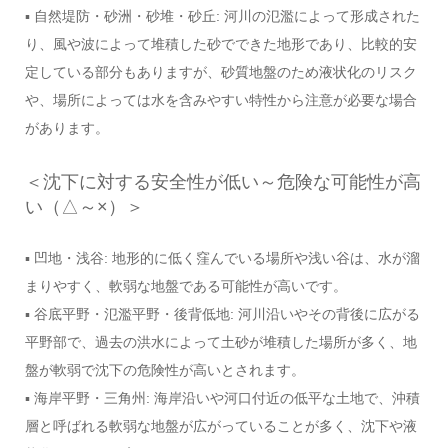
▪ 自然堤防・砂洲・砂堆・砂丘: 河川の氾濫によって形成された
り、風や波によって堆積した砂でできた地形であり、比較的安
定している部分もありますが、砂質地盤のため液状化のリスク
や、場所によっては水を含みやすい特性から注意が必要な場合
があります。
＜沈下に対する安全性が低い～危険な可能性が高
い（△～×）＞
▪ 凹地・浅谷: 地形的に低く窪んでいる場所や浅い谷は、水が溜
まりやすく、軟弱な地盤である可能性が高いです。
▪ 谷底平野・氾濫平野・後背低地: 河川沿いやその背後に広がる
平野部で、過去の洪水によって土砂が堆積した場所が多く、地
盤が軟弱で沈下の危険性が高いとされます。
▪ 海岸平野・三角州: 海岸沿いや河口付近の低平な土地で、沖積
層と呼ばれる軟弱な地盤が広がっていることが多く、沈下や液