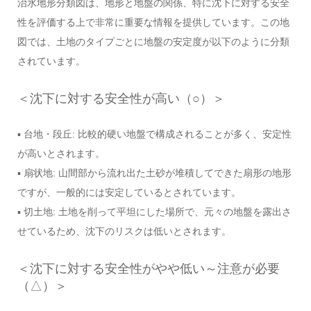
治水地形分類図は、地形と地盤の関係、特に沈下に対する安全
性を評価する上で非常に重要な情報を提供しています。この地
図では、土地のタイプごとに地盤の安定度が以下のように分類
されています。
＜沈下に対する安全性が高い（○）＞
▪ 台地・段丘: 比較的硬い地盤で構成されることが多く、安定性
が高いとされます。
▪ 扇状地: 山間部から流れ出た土砂が堆積してできた扇形の地形
ですが、一般的には安定しているとされています。
▪ 切土地: 土地を削って平坦にした場所で、元々の地盤を露出さ
せているため、沈下のリスクは低いとされます。
＜沈下に対する安全性がやや低い～注意が必要
（△）＞