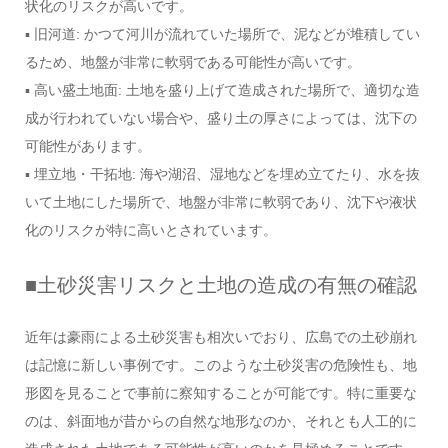
状化のリスクが高いです。
▪ 旧河道: かつて河川が流れていた場所で、泥などが堆積してい
るため、地盤が非常に軟弱である可能性が高いです。
▪ 高い盛土地面: 土地を盛り上げて造成された場所で、適切な造
成が行われていない場合や、盛り土の厚さによっては、沈下の
可能性があります。
▪ 埋立地・干拓地: 海や湖沼、湿地などを埋め立てたり、水を抜
いて土地にした場所で、地盤が非常に軟弱であり、沈下や液状
化のリスクが特に高いとされています。
■土砂災害リスクと土地の造成の有無の確認
近年は豪雨による土砂災害も相次いでおり、広島での土砂崩れ
は記憶に新しい事例です。このような土砂災害の危険性も、地
形図を見ることで事前に察知することが可能です。特に重要な
のは、斜面地が昔からの自然な地形なのか、それとも人工的に