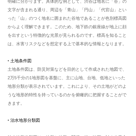
明確に分かります。具体的な例として、渋谷は地名に「谷」の
文字が含まれる通り、周辺を「青山」「円山」「代官山」とい
った「山」のつく地名に囲まれた谷地であることが色別標高図
からよく理解できます。このため、地下鉄の銀座線が地上に顔
を出すという特徴的な光景が見られるのです。標高を知ること
は、水害リスクなどを想定する上で基本的な情報となります。
•
土地条件図
土地条件図は、防災対策などを目的として作成された地図で、
2万5千分の1地形図を基盤に、主に山地、台地、低地といった
地形分類が表示されています。これにより、その土地がどのよ
うな地形的特性を持っているのかを俯瞰的に把握することがで
きます。
•
治水地形分類図