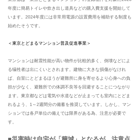
年度に簡易トイレや炊き出し道具などの購入費支援を開始して
います。2024年度には非常用電源の設置費用を補助する制度も
始めたそうです。
＜東京とどまるマンション普及促進事業＞
マンションは耐震性能が高い物件が比較的多く、倒壊などによ
る犠牲者は出にくいとされます。建物に大きな損傷がなけれ
ば、自室にとどまるほうが避難所に身を寄せるより心身への負
担が少なく、避難所での体調不良等を回避することにつながり
ます。東京都などは電気や水道などが止まっても室内にとどま
れるよう、1～2週間分の備蓄を推奨しています。しかし、マン
ションでは各戸単位の備えでは限界がある為、注意が必要で
す。
■災害時は自宅が「籠城」となるが、注意点