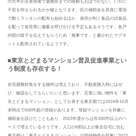
の大半が災害弱者で避難所までの移動もおぼつかない。いかに
不安を抑えられるかが鍵となります。区の補助金を原資に電池
で動くランタンの配布も始めるほか、保存が利く食品の試食品
を配って各世帯に備蓄を呼びかける予定もあるそうです。各戸
内部の様子を伝えてもらうため「無事です」と書かれたマグネ
ットも配布されているようです。
■東京とどまるマンション普及促進事業とい
う制度も存在する！
在宅避難対策をする物件は増えており、不動産購入時にはぜ
ひ、確認をしてもらいたいと思います。災害に強い物件を「東
京とどまるマンション」として公表する東京都では2024年10月
末時点で500件超の登録があります。登録マンションを対象に
補助金を設けたこともあり、2023年度からは年200件以上のペ
ースで増えているそうです。人口の6割以上が集合住宅に住む
東京都は「東京とどまるマンション」の登録物件を対象に2023