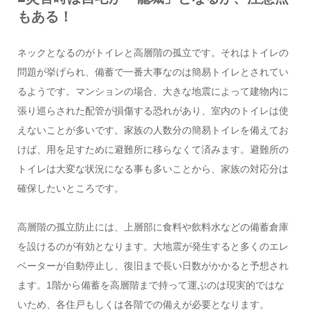
もある！
ネックとなるのがトイレと高層階の孤立です。それはトイレの
問題が挙げられ、備蓄で一番大事なのは簡易トイレとされてい
るようです。マンションの場合、大きな地震によって建物内に
張り巡らされた配管が損傷する恐れがあり、室内のトイレは使
えないことが多いです。家族の人数分の簡易トイレを備えてお
けば、用を足すために避難所に移らなくて済みます。避難所の
トイレは大変な状況になる事も多いことから、家族の対応分は
確保したいところです。
高層階の孤立防止には、上層部に食料や飲料水などの備蓄倉庫
を設けるのが有効となります。大地震が発生すると多くのエレ
ベーターが自動停止し、復旧まで長い日数がかかると予想され
ます。1階から備蓄を高層階まで持って運ぶのは現実的ではな
いため、各住戸もしくは各階での備えが必要となります。