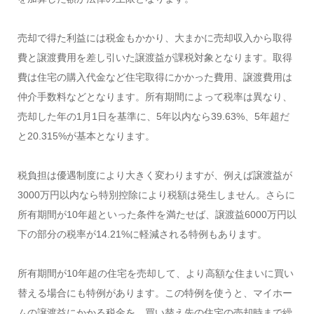
売却で得た利益には税金もかかり、大まかに売却収入から取得
費と譲渡費用を差し引いた譲渡益が課税対象となります。取得
費は住宅の購入代金など住宅取得にかかった費用、譲渡費用は
仲介手数料などとなります。所有期間によって税率は異なり、
売却した年の1月1日を基準に、5年以内なら39.63%、5年超だ
と20.315%が基本となります。
税負担は優遇制度により大きく変わりますが、例えば譲渡益が
3000万円以内なら特別控除により税額は発生しません。さらに
所有期間が10年超といった条件を満たせば、譲渡益6000万円以
下の部分の税率が14.21%に軽減される特例もあります。
所有期間が10年超の住宅を売却して、より高額な住まいに買い
替える場合にも特例があります。この特例を使うと、マイホー
ムの譲渡益にかかる税金を、買い替え先の住宅の売却時まで繰