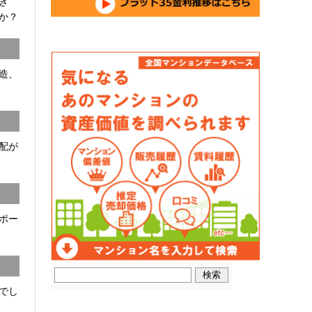
開き
か？
C造、
配が
ポー
でし