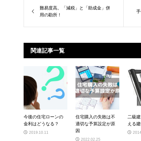
難易度高。「減税」と「助成金」併
手
用の勘所！
関連記事一覧
今後の住宅ローンの
住宅購入の失敗は不
二級建
金利はどうなる？
適切な予算設定が原
える建
因
2019.10.11
2014
2022.02.25