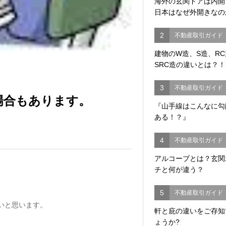
海外の玄関ドアは内
日本はなぜ外開きなの
2
不動産取引ガイド
建物のW造、S造、R
SRC造の違いとは？！
3
不動産取引ガイド
場合もあります。
『山手線はこんなに勾
ある！？』
4
不動産取引ガイド
アルコーブとは？玄関
チと何が違う？
5
不動産取引ガイド
いと思います。
軒と庇の違いをご存知
ょうか?