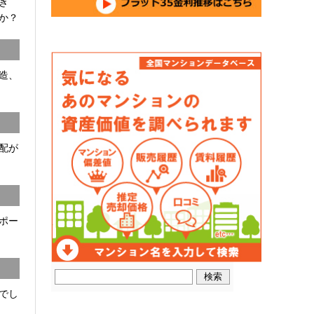
開き
か？
C造、
配が
ポー
でし