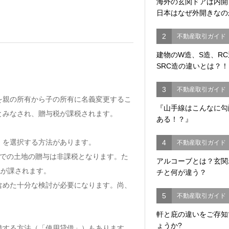
海外の玄関ドアは内
日本はなぜ外開きなの
2
不動産取引ガイド
建物のW造、S造、R
SRC造の違いとは？！
3
不動産取引ガイド
を親の所有から子の所有に名義変更するこ
『山手線はこんなに勾
とみなされ、贈与税が課税されます。
ある！？』
」を選択する方法があります。
4
不動産取引ガイド
までの土地の贈与は非課税となります。た
アルコーブとは？玄関
税が課されます。
チと何が違う？
含めた十分な検討が必要になります。尚、
5
不動産取引ガイド
軒と庇の違いをご存知
ょうか?
借する方法（「使用貸借」）もあります。