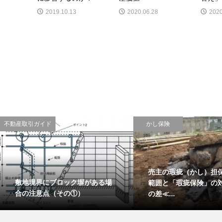
2019.10.13
2020.06.28
2020
不動産取引ガイド
かし保険
売主の瑕疵（かし）担
敷地境界にブロック塀がある場
範囲と「瑕疵保険」の
合の注意点（その①）
の差≪...