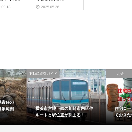
.09.18
2025.05.26
不動産取引ガイド
お金
保責任の
横浜市営地下鉄の川崎市内延伸
住宅ロー
対象範囲
ルートと駅位置が決まる！
ておきた