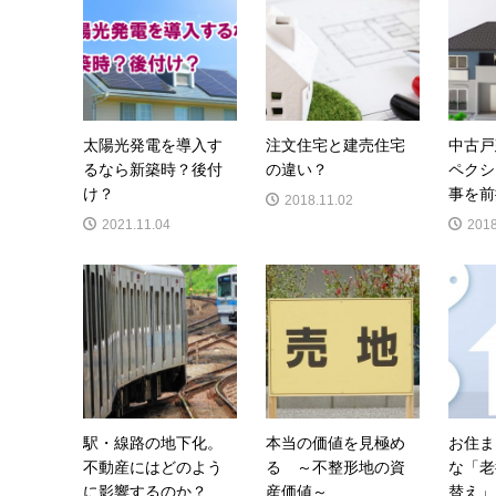
太陽光発電を導入す
注文住宅と建売住宅
中古戸
るなら新築時？後付
の違い？
ペクシ
け？
事を前
2018.11.02
2021.11.04
2018
駅・線路の地下化。
本当の価値を見極め
お住ま
不動産にはどのよう
る ～不整形地の資
な「老
に影響するのか？
産価値～
替え」