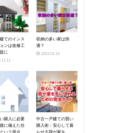
建てのインス
収納の多い家は快
ョンは改修工
適？
提に
2023.01.23
.11.11
い購入に必要
中古一戸建ての賢い
後に備えた住
購入術：安心して暮
という視点
らせる我が家を...