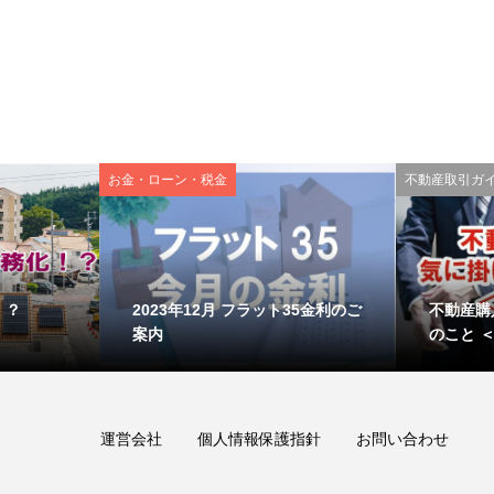
お金・ローン・税金
不動産取引ガ
！？
2023年12月 フラット35金利のご
不動産購
案内
のこと ＜
運営会社
個人情報保護指針
お問い合わせ