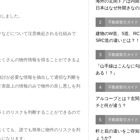
海外の玄関ドアは内
日本はなぜ外開きなの
始しました。
2
不動産取引ガイド
建物のW造、S造、R
クなどについて注意喚起される仕組みで
SRC造の違いとは？！
3
不動産取引ガイド
たくさんの物件情報を得ることができるよ
『山手線はこんなに勾
ある！？』
検討が必要な情報を抽出して適切な判断を
ど表面上の情報のみで物件の良し悪しを判
4
不動産取引ガイド
アルコーブとは？玄関
チと何が違う？
多くのリスクを判断することができるので
5
不動産取引ガイド
なくても、誰でも簡単に物件のリスクを判
軒と庇の違いをご存知
ょうか?
うになります。