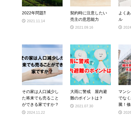
2022年問題⁈
契約時に注意したい
よくあ
売主の意思能力
ル
2021.11.14
2021.09.16
2024
その家は人口減少し
大雨に警戒 屋内避
マンシ
た将来でも売ること
難のポイントは？
でなく
ができる家ですか？
騰！修
2021.07.30
2024.11.22
2026