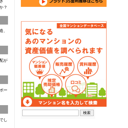
開き
か？
C造、
配が
ポー
でし