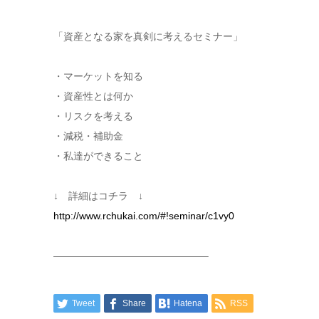
「資産となる家を真剣に考えるセミナー」
・マーケットを知る
・資産性とは何か
・リスクを考える
・減税・補助金
・私達ができること
↓ 詳細はコチラ ↓
http://www.rchukai.com/#!seminar/c1vy0
———————————————–
Tweet
Share
Hatena
RSS