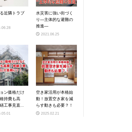
る近隣トラブ
水災害に強い街づく
り―主体的な避難の
推進―
.06.28
2021.06.25
ョン価格だけ
空き家活用が本格始
維持費も高
動！放置空き家を減
繕工事見直...
らす動きも必要？！
.05.01
2025.02.21