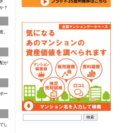
開き
か？
C造、
配が
ポー
でし