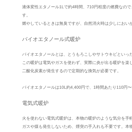
液体変性エタノール1Lで約4時間、710円程度の燃費なので
す。
燃やしているときは無臭ですが、自然消火時は少しにおい
バイオエタノール式暖炉
バイオエタノールとは、とうもろこしやサトウキビといっ
この暖炉は電気やガスを使わず、実際に炎が出る暖炉を楽
二酸化炭素が発生するので定期的な換気が必要です。
バイオエタノールは10L約4,400円で、1時間あたり110
電気式暖炉
火を使わない電気式暖炉は、本物の暖炉のような気分を手
ガスや煤も発生しないため、煙突の手入れも不要です。本