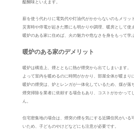
醍醐味といえます。
薪を使う代わりに電気代や灯油代がかからないのもメリッ
災害時や停電が起きた際にも明かりや調理、暖房として使
暖炉のある家に住めば、火の魅力や危なさを身をもって学
暖炉のある家のデメリット
暖炉は構造上、煙とともに熱が煙突から出てしまいます。
よって室内を暖めるのに時間がかかり、部屋全体が暖まり
暖炉の煙突は、炉とレンガが一体化しているため、煤が落
煙突掃除を業者に依頼する場合もあり、コストがかかって
ん。
住宅密集地の場合は、煙突の煙を気にする近隣住民がいる
いため、子どものやけどなどにも注意が必要です。