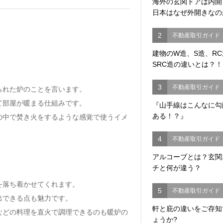
海外の玄関ドアは内
日本はなぜ外開きなの
2
不動産取引ガイド
建物のW造、S造、R
SRC造の違いとは？！
3
不動産取引ガイド
られた炉のことを言います。
て部屋が暖まる仕組みです。
『山手線はこんなに勾
ある！？』
の中で焚き火をするような感覚で使うイメ
4
不動産取引ガイド
アルコーブとは？玄関
チと何が違う？
を落ち着かせてくれます。
5
不動産取引ガイド
出できる点も魅力です。
軒と庇の違いをご存知
などの料理を直火で調理できるのも暖炉の
ょうか?