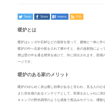
Tweet
Share
Hatena
RSS
暖炉とは
暖炉はレンガや石材などの資材を使って、建物と一体に作
暖炉の中へ石炭や薪を入れて燃やすと、炎の放射熱によっ
煙は壁の中を通る煙突を抜けて、外に排出されます。部屋
ージです。
暖炉のある家のメリット
暖炉のゆらめく炎は癒し効果があると言われ、見る人の心
また存在感のあるインテリアとして、部屋をおしゃれに演
キャンプの野外調理のような感覚で煮込みやグリル、燻製