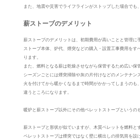
また、地震や災害でライフラインがストップした場合でも
薪ストーブのデメリット
薪ストーブのデメリットは、初期費用が高いことと管理に
ストーブ本体、炉代、煙突などの購入・設置工事費用をすべ
ります。
また、燃料となる薪は乾燥させながら保管するため広い保
シーズンごとには煙突掃除や灰の片付けなどのメンテナン
火を付けてから暖かくなるまで時間がかかってしまうのも
違うところになります。
暖炉と薪ストーブ以外にその他ペレットストーブというの
薪ストーブと形状が似ていますが、木質ペレットを燃料と
ペレットストーブは煙突ではなく壁に横出しの排気筒を設