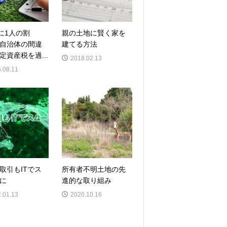
人に1人の割
親の土地に賢く家を
自治体の間違
建てる方法
定資産税を過...
2018.02.13
.08.11
取引もITでス
所有者不明土地の先
に
進的な取り組み
.01.13
2020.10.16