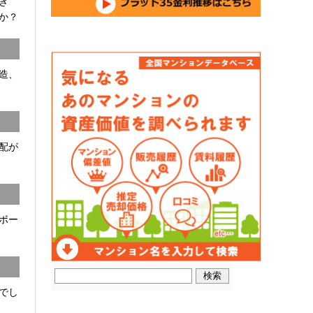
開き
か？
C造、
配が
ポー
でし