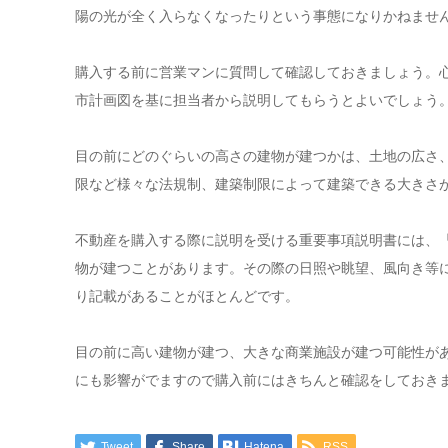
陽の光が全く入らなくなったりという事態になりかねませ
購入する前に営業マンに質問して確認しておきましょう。
市計画図を基に担当者から説明してもらうとよいでしょう
目の前にどのぐらいの高さの建物が建つかは、土地の広さ
限など様々な法規制、建築制限によって建築できる大きさ
不動産を購入する際に説明を受ける重要事項説明書には、
物が建つことがあります。その際の日照や眺望、風向き等
り記載があることがほとんどです。
目の前に高い建物が建つ、大きな商業施設が建つ可能性が
にも影響がでますので購入前にはきちんと確認をしておき
Tweet
Share
Hatena
RSS