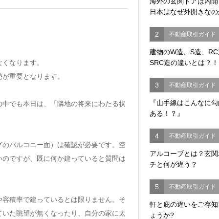
海外の玄関ドアは内
日本はなぜ外開きなの
2
不動産取引ガイド
建物のW造、S造、R
なくなります。
SRC造の違いとは？！
勢が重要となります。
3
不動産取引ガイド
『山手線はこんなに勾
の中でも本日は、「隣地の将来にわたる状
ある！？』
4
不動産取引ガイド
グのバルコニー面）は確認が必要です。空
アルコーブとは？玄関
いのですが、既に何か建っていると質問は
チと何が違う？
5
不動産取引ガイド
や容積率で建っているとは限りません。そ
軒と庇の違いをご存知
ていた眺望が無くなったり、自分の家に太
ょうか?