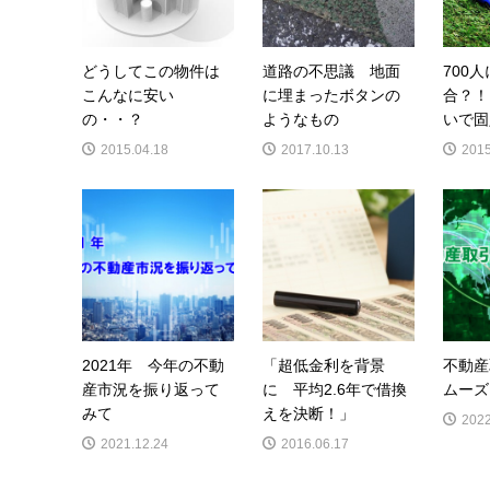
どうしてこの物件は
道路の不思議 地面
700
こんなに安い
に埋まったボタンの
合？！
の・・？
ようなもの
いで固
2015.04.18
2017.10.13
2015
2021年 今年の不動
「超低金利を背景
不動産
産市況を振り返って
に 平均2.6年で借換
ムーズ
みて
えを決断！」
2022
2021.12.24
2016.06.17