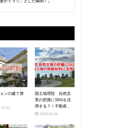
妻がイラッ」とした瞬間！』
ョンの建て替
国土地理院 自然災
害の把握にSNSを活
用する？！不動産...
.11.12
2020.04.19