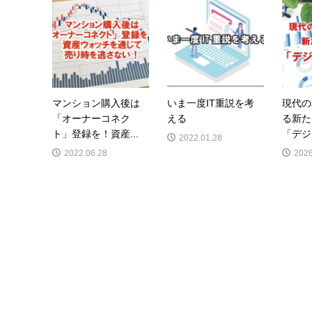
マンション購入後は
いま一度IT重説を考
現代の
「オーナーコネク
える
る新た
ト」登録を！資産...
「デジ
2022.01.28
2022.06.28
2026