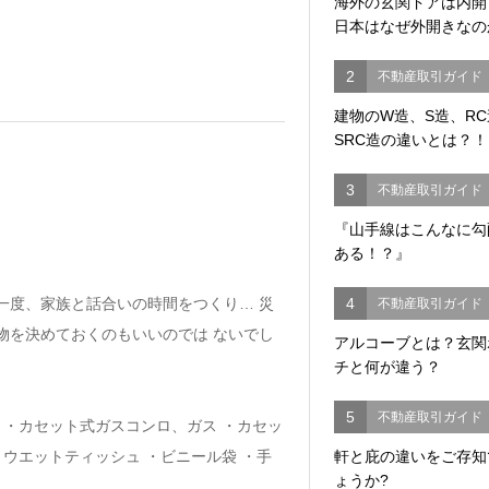
海外の玄関ドアは内
日本はなぜ外開きなの
2
不動産取引ガイド
建物のW造、S造、R
SRC造の違いとは？！
3
不動産取引ガイド
『山手線はこんなに勾
。
ある！？』
一度、家族と話合いの時間をつくり… 災
4
不動産取引ガイド
物を決めておくのもいいのでは ないでし
アルコーブとは？玄関
チと何が違う？
5
不動産取引ガイド
 ・カセット式ガスコンロ、ガス ・カセッ
・ウエットティッシュ ・ビニール袋 ・手
軒と庇の違いをご存知
ょうか?
。