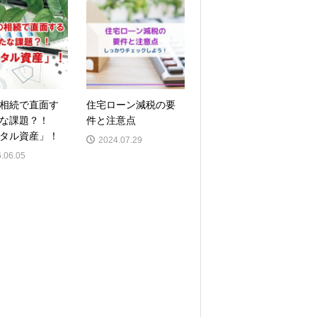
相続で直面す
住宅ローン減税の要
な課題？！
件と注意点
タル資産」！
2024.07.29
.06.05