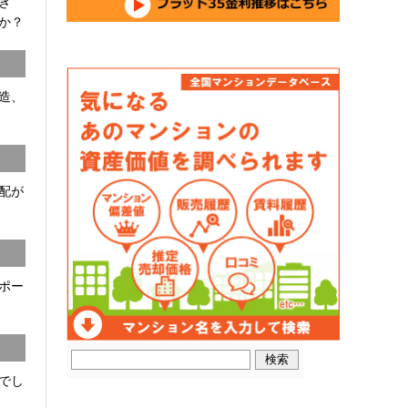
開き
か？
C造、
配が
ポー
でし