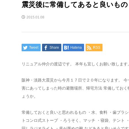
震災後に常備してあると良いもの
2015.01.08
Tweet
Share
Hatena
RSS
リニュアル仲介の渡辺です。 本年も宜しくお願い致します
阪神・淡路大震災から今月１７日で２０年になります。 今
害にあってしまった時の避難場所、帰宅方法 常備しておく
ょうか。
常備しておくと良いと思われるもの ・水、食料 ・歯ブラシ
トコンロ式ストーブ ・ろうそく、マッチ ・寝袋、テント 
回しラジオライト ・底が厚めの靴 などあると良いそうです