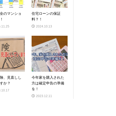
全のマンショ
住宅ローンの保証
！
料？！
.11.25
2024.10.13
険、見直しし
今年家を購入された
すか？
方は確定申告の準備
を！
.10.17
2023.12.11