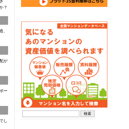
開き
か？
C造、
配が
ポー
でし