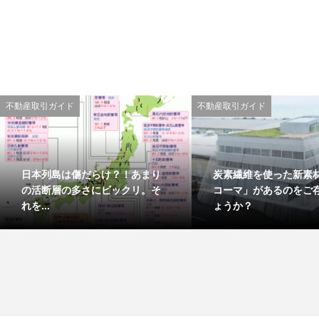
不動産取引ガイド
不動産取引ガイド
日本列島は傷だらけ？！あまり
炭素繊維を使った新素
の活断層の多さにビックリ。そ
コーマ」があるのをご
れを...
ょうか？