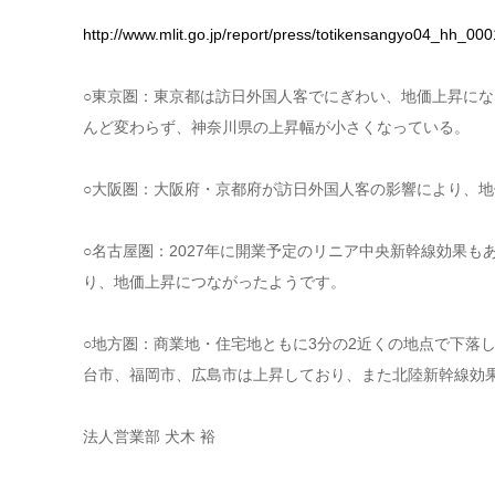
http://www.mlit.go.jp/report/press/totikensangyo04_hh_000
○東京圏：東京都は訪日外国人客でにぎわい、地価上昇に
んど変わらず、神奈川県の上昇幅が小さくなっている。
○大阪圏：大阪府・京都府が訪日外国人客の影響により、地
○名古屋圏：2027年に開業予定のリニア中央新幹線効果
り、地価上昇につながったようです。
○地方圏：商業地・住宅地ともに3分の2近くの地点で下落
台市、福岡市、広島市は上昇しており、また北陸新幹線効
法人営業部 犬木 裕