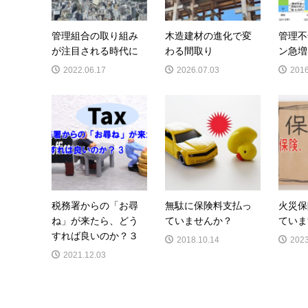
管理組合の取り組み
木造建材の進化で変
管理不
が注目される時代に
わる間取り
ン急増
2022.06.17
2026.07.03
2016
税務署からの「お尋
無駄に保険料支払っ
火災保
ね」が来たら、どう
ていませんか？
ていま
すれば良いのか？３
2018.10.14
2023
2021.12.03