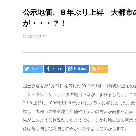
公示地価、８年ぶり上昇 大都市
が・・・？！
2016.03.29
Tweet
Share
Hatena
RSS
国土交通省が3月22日発表した2016年1月1日時点の全国
（リーマン・ショック後の地価下落が止まりました。）全
0.1％上昇し、08年以来８年ぶりにプラスに転じました。
増し、大都市の商業地で店舗やホテルの需要が高まった事
果がこのような状況だったようです。しかし地方圏の商業
後は都心圏と地方圏との差が広がるような気がします。