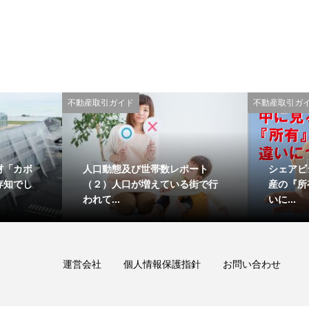
不動産取引ガイド
不動産取引ガ
材「カボ
人口動態及び世帯数レポート
シェアビ
存知でし
（２）人口が増えている街で行
産の『所
われて...
いに...
運営会社
個人情報保護指針
お問い合わせ