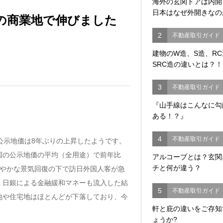
海外の玄関ドアは内
日本はなぜ外開きなの
の商業地で伸びました
2
不動産取引ガイド
建物のW造、S造、R
SRC造の違いとは？！
3
不動産取引ガイド
『山手線はこんなに勾
ある！？』
4
不動産取引ガイド
の公示地価は8年ぶりの上昇したようです。
国の公示地価の平均（全用途）で前年比
アルコーブとは？玄関
チと何が違う？
緩やかな景気回復の下で訪日外国人客が急
、日銀による金融緩和マネーも流入した結
5
不動産取引ガイド
地や住宅地はほとんどが下落しており、今
軒と庇の違いをご存知
ょうか?