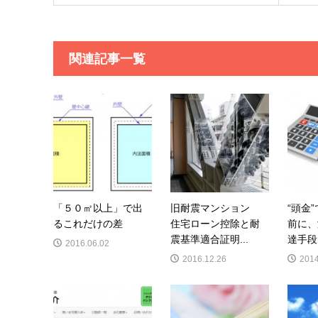
関連記事一覧
「５０㎡以上」で出
旧耐震マンション
“頭金
るこれだけの差
住宅ローン控除と耐
前に、
震基準適合証明...
達手段を
2016.06.02
2016.12.26
2014