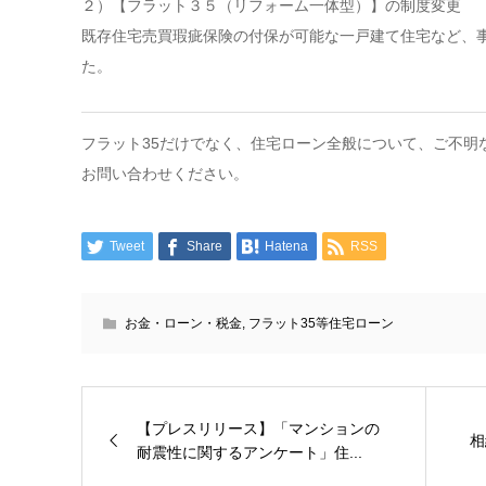
２）【フラット３５（リフォーム一体型）】の制度変更
既存住宅売買瑕疵保険の付保が可能な一戸建て住宅など、
た。
フラット35だけでなく、住宅ローン全般について、ご不明
お問い合わせください。
Tweet
Share
Hatena
RSS
お金・ローン・税金
,
フラット35等住宅ローン
【プレスリリース】「マンションの
相
耐震性に関するアンケート」住...