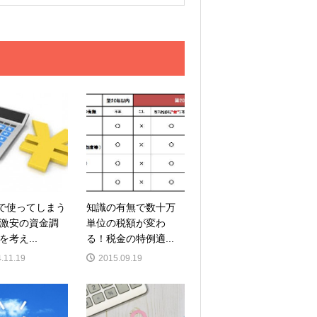
”で使ってしまう
知識の有無で数十万
激安の資金調
単位の税額が変わ
考え...
る！税金の特例適...
.11.19
2015.09.19