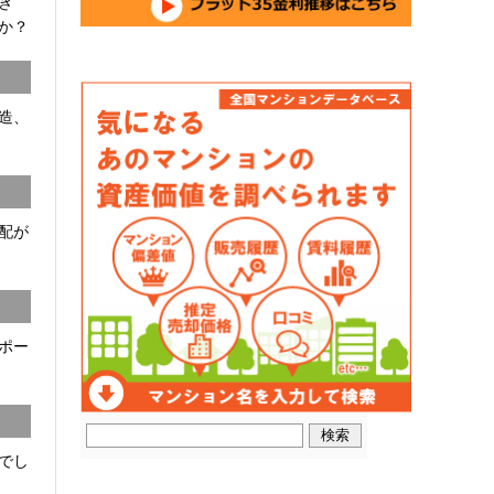
開き
か？
C造、
配が
ポー
でし