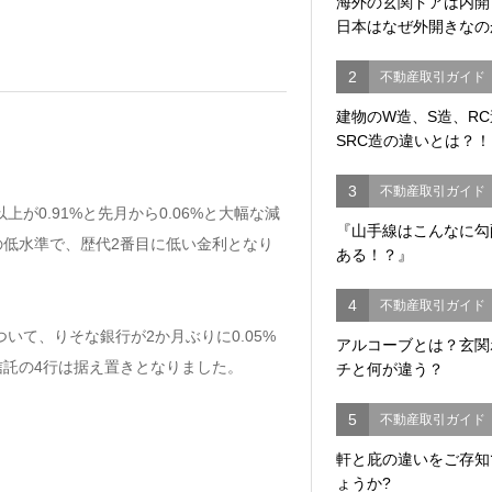
海外の玄関ドアは内
日本はなぜ外開きなの
2
不動産取引ガイド
建物のW造、S造、R
SRC造の違いとは？！
3
不動産取引ガイド
以上が0.91%と先月から0.06%と大幅な減
『山手線はこんなに勾
の低水準で、歴代2番目に低い金利となり
ある！？』
4
不動産取引ガイド
いて、りそな銀行が2か月ぶりに0.05%
アルコーブとは？玄関
信託の4行は据え置きとなりました。
チと何が違う？
5
不動産取引ガイド
軒と庇の違いをご存知
ょうか?