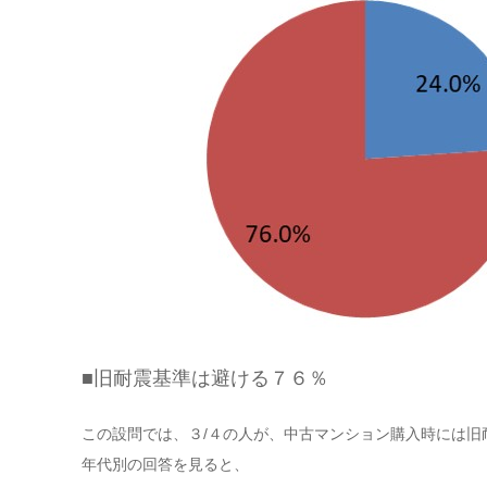
■旧耐震基準は避ける７６％
この設問では、３/４の人が、中古マンション購入時には旧
年代別の回答を見ると、