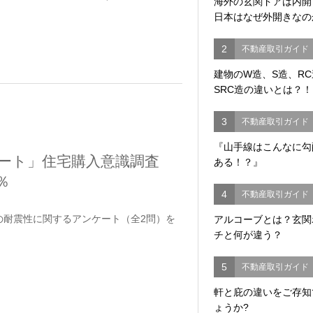
海外の玄関ドアは内
日本はなぜ外開きなの
2
不動産取引ガイド
建物のW造、S造、R
SRC造の違いとは？！
3
不動産取引ガイド
『山手線はこんなに勾
ート」住宅購入意識調査
ある！？』
％
4
不動産取引ガイド
の耐震性に関するアンケート（全2問）を
アルコーブとは？玄関
チと何が違う？
。
5
不動産取引ガイド
軒と庇の違いをご存知
ょうか?