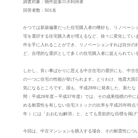
調査対象：物件提案ロボ利用者
回答者数：501名
かつては新築偏重だった住宅購入者の嗜好も、リノベーシ
宅を選択する住宅購入者が増えるなど、徐々に変化してい
件を手に入れることができ、リノベーションすれば自分の
ど、合理的な選択として多くの住宅購入者に捉えられてい
しかし、良い事ばかりに思える中古住宅の選択にも、中古
の一つに住宅の性能が挙げられます。とりわけ、地震大国
気になるところです。国も、平成28年に発表した、新たな
間：平成28年度～平成37年度）では、その成果指標の中に
める耐震性を有しない住宅ストックの比率を平成25年時点で1
年 ）には「おおむね解消」と、とても意欲的な目標を掲げ
今回は、中古マンションを購入する場合、その耐震性につ