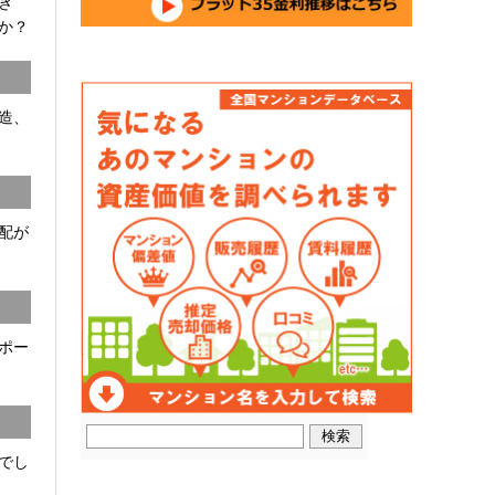
開き
か？
C造、
配が
ポー
でし