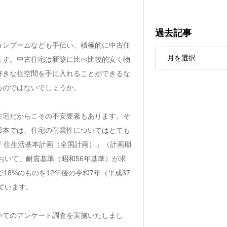
過去記事
ョンブームなども手伝い、積極的に中古住
ます。中古住宅は新築に比べ比較的安く物
好きな住空間を手に入れることができるな
るのではないでしょうか。
住宅だからこその不安要素もあります。そ
日本では、住宅の耐震性についてはとても
「住生活基本計画（全国計画）」（計画期
おいて、耐震基準（昭和56年基準）が求
8%のものを12年後の令和7年（平成37
ています。
いてのアンケート調査を実施いたしまし