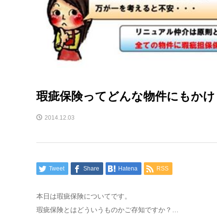
瑕疵保険ってどんな物件にもかけ
2014.12.03
Tweet
Share
Hatena
RSS
本日は瑕疵保険についてです。
瑕疵保険とはどういうものかご存知ですか？
…