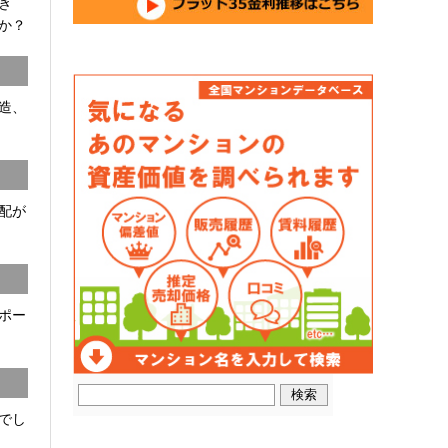
開き
か？
C造、
配が
ポー
でし