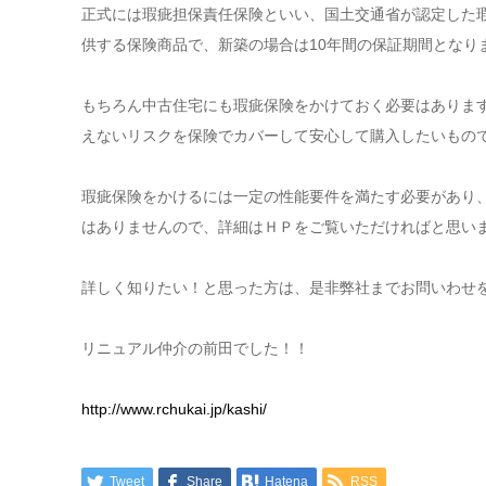
正式には瑕疵担保責任保険といい、国土交通省が認定した
供する保険商品で、新築の場合は10年間の保証期間となり
もちろん中古住宅にも瑕疵保険をかけておく必要はありま
えないリスクを保険でカバーして安心して購入したいもの
瑕疵保険をかけるには一定の性能要件を満たす必要があり
はありませんので、詳細はＨＰをご覧いただければと思い
詳しく知りたい！と思った方は、是非弊社までお問いわせ
リニュアル仲介の前田でした！！
http://www.rchukai.jp/kashi/
Tweet
Share
Hatena
RSS