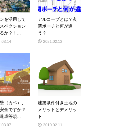
ンを活用して
アルコーブとは？玄
スペクション
関ポーチと何が違
るか？！...
う？
.03.14
2021.02.12
壁（カベ）、
建築条件付き土地の
安全ですか？
メリットとデメリッ
造成等規...
ト
.03.07
2019.02.11