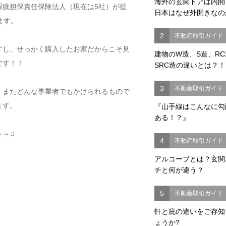
海外の玄関ドアは内
瑕疵担保責任保険法人（現在は5社）が提
日本はなぜ外開きなの
ます。
2
不動産取引ガイド
すし、せっかく購入したお家だからこそ見
建物のW造、S造、R
です！！
SRC造の違いとは？！
3
不動産取引ガイド
、またどんな事業者でもかけられるもので
ます。
『山手線はこんなに勾
ある！？』
を～♫
4
不動産取引ガイド
アルコーブとは？玄関
チと何が違う？
5
不動産取引ガイド
軒と庇の違いをご存知
ょうか?