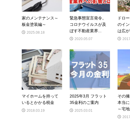
家のメンテナンス～
緊急事態宣言発令。
ドロー
板金塗装編～
コロナウイルスが及
のイン
ぼす不動産業界...
は広が
2025.08.18
2020.05.07
2017
マイホームを持って
2025年3月 フラット
その擁
いるとかかる税金
35金利のご案内
本当に
～宅地
2018.03.19
2025.03.01
2017