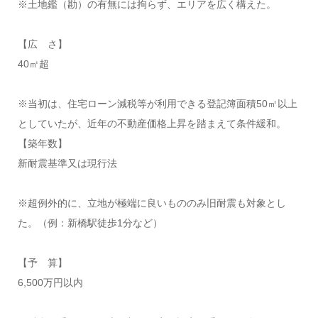
※土地鑑（勘）の有無には拘らず、エリアを広く構えた。
【広 さ】
40㎡超
※当初は、住宅ローン減税等が利用できる登記簿面積50㎡以上
としていたが、近年の不動産価格上昇を踏まえて条件緩和。
【築年数】
新耐震基準又は現行法
※超例外的に、立地が極端に良いもののみ旧耐震も対象とし
た。（例：新橋駅徒歩1分など）
【予 算】
6,500万円以内