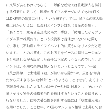
に支障があるわけでもなく、一般的な感覚では住宅購入を検討
する必要性に乏しく、同様のライフステージの方であれば1K～
1LDK程度の賃貸に住む、という層です。では、Mさんの購入動
機は何かといえば、低金利とインフレ対策（資産の分散）。
「あくまで、家も資産形成の為の一手段。『結婚したからブラ
イダル系の株買おう』という投資家は普通はいないのと同じ
で、家も（不動産）ライフイベント的に買うのはリスクだと思
います。」とのお答え。このお考えをベースに弊社エージェン
トと相談しながら設定した条件は下記のようなものでした。ポ
イントは、不用な条件は加えないというところです。“○○区
（又は路線）は土地鑑（勘）が無いから除外”や、広さも“単身
だから広すぎるものは除外”というようなことはせず、あくまで
下記条件内におさまるものは全て一旦検討対象とし、その中で
良さそうな物件の価格妥当性を検証するということを繰り返し
行ないました。価格の妥当性を判断する際には「収益還元法」
を用いました。ここ数年、23区のマンション相場は上昇してお