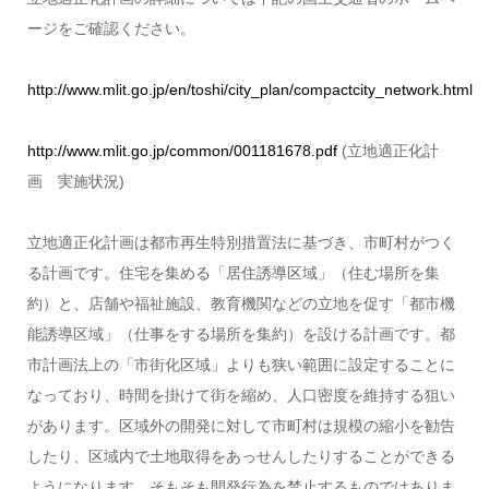
ージをご確認ください。
http://www.mlit.go.jp/en/toshi/city_plan/compactcity_network.html
http://www.mlit.go.jp/common/001181678.pdf
(立地適正化計
画 実施状況)
立地適正化計画は都市再生特別措置法に基づき、市町村がつく
る計画です。住宅を集める「居住誘導区域」（住む場所を集
約）と、店舗や福祉施設、教育機関などの立地を促す「都市機
能誘導区域」（仕事をする場所を集約）を設ける計画です。都
市計画法上の「市街化区域」よりも狭い範囲に設定することに
なっており、時間を掛けて街を縮め、人口密度を維持する狙い
があります。区域外の開発に対して市町村は規模の縮小を勧告
したり、区域内で土地取得をあっせんしたりすることができる
ようになります。そもそも開発行為を禁止するものではありま