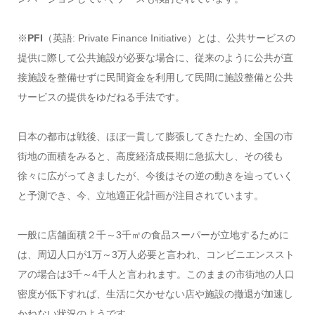
※
PFI
（英語: Private Finance Initiative）とは、公共サービスの
提供に際して公共施設が必要な場合に、従来のように公共が直
接施設を整備せずに民間資金を利用して民間に施設整備と公共
サービスの提供をゆだねる手法です。
日本の都市は戦後、ほぼ一貫して膨張してきたため、全国の市
街地の面積をみると、高度経済成長期に急拡大し、その後も
徐々に広がってきましたが、今後はその逆の動きを辿っていく
と予測でき、今、立地適正化計画が注目されています。
一般に店舗面積２千～3千㎡の食品スーパーが立地するために
は、周辺人口が1万～3万人必要と言われ、コンビニエンススト
アの場合は3千～4千人と言われます。このままの市街地の人口
密度が低下すれば、生活に欠かせない店や施設の撤退が加速し
かねない状況のようです。