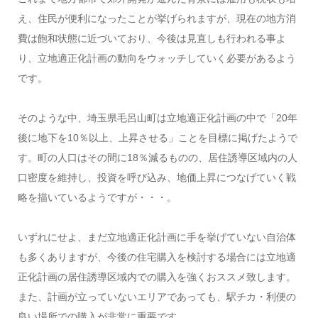
え、住民が便利になったことが挙げられますが、現在の地方消
費は飽和状態に近づいており、今後は見直しも行われる事よ
り、立地適正化計画の動向をウォッチしていく必要があるよう
です。
そのような中、埼玉県毛呂山町は立地適正化計画の中で「20年
後に地下を10％以上、上昇させる」ことを目標に掲げたようで
す。町の人口はその間に18％減るものの、居住誘導区域内の人
口密度を維持し、投資を呼び込み、地価上昇につなげていく戦
略を描いているようですが・・・。
いずれにせよ、まだ立地適正化計画に手を挙げていない自治体
も多くありますが、今後の住宅購入を検討する場合には立地適
正化計画の居住誘導区域内での購入を強くおススメ致します。
また、計画が立っていないエリアであっても、駅チカ・利便の
良い場所での購入が非常に重要です。