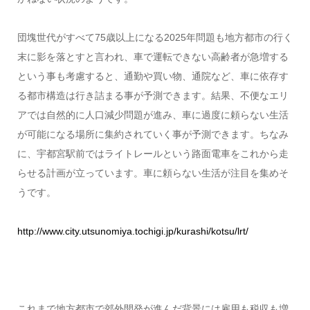
団塊世代がすべて75歳以上になる2025年問題も地方都市の行く
末に影を落とすと言われ、車で運転できない高齢者が急増する
という事も考慮すると、通勤や買い物、通院など、車に依存す
る都市構造は行き詰まる事が予測できます。結果、不便なエリ
アでは自然的に人口減少問題が進み、車に過度に頼らない生活
が可能になる場所に集約されていく事が予測できます。ちなみ
に、宇都宮駅前ではライトレールという路面電車をこれから走
らせる計画が立っています。車に頼らない生活が注目を集めそ
うです。
http://www.city.utsunomiya.tochigi.jp/kurashi/kotsu/lrt/
これまで地方都市で郊外開発が進んだ背景には雇用も税収も増