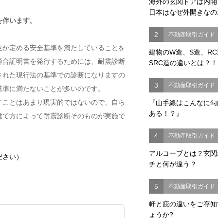
海外の玄関ドアは内
日本はなぜ外開きなの
を伴います。
2
不動産取引ガイド
臣が定める安全基準を満たしていることを
建物のW造、S造、R
適合証明書を発行するためには、耐震診断
SRC造の違いとは？！
された現行法の基準での診断になりますの
3
不動産取引ガイド
基準に満たないことが多いのです。
すことはあまり現実的ではないので、自ら
『山手線はこんなに勾
ある！？』
建て方によって耐震診断そのものが実施で
4
不動産取引ガイド
アルコーブとは？玄関
ださい）
チと何が違う？
5
不動産取引ガイド
軒と庇の違いをご存知
ょうか?