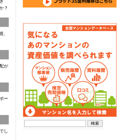
開き
か？
C造、
配が
ポー
でし