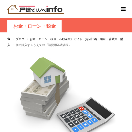
お金・ローン・税金
ブログ
お金・ローン・税金
,
不動産取引ガイド
,
資金計画・頭金・諸費用
,
購
入
住宅購入するうえでの『諸費用基礎講座』