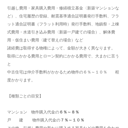
引越し費用・家具購入費用・修繕積立基金〈新築マンションな
ど）、住宅履歴の登録、耐震基準適合証明書発行手数料、フラ
ット適合証明書（フラット利用時）発行手数料、地鎮祭・上棟
式費用・水道引き込み費用〈新築一戸建ての場合）、解体費
用・仮住まい費用〈建て替えの場合）など
諸経費は取得する物権によって、金額が大きく異なります。
取得にかかる費用とローン契約にかかる費用で、大まかに言う
と
中古住宅は仲介手数料がかかるため物件の６％～１０％ 程
度かかります。
【種類ごとの目安】
マンション 物件購入代金の
６％～８％
戸 建 物件購入代金の
７％～１０％
その他、引越し費用や新たに購入する家具などの費用を合わせ