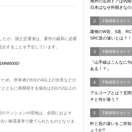
海外の玄関ドアは内
日本はなぜ外開きなの
2
不動産取引ガイド
建物のW造、S造、R
SRC造の違いとは？！
ましたが、国土交通省は、要件の緩和に必要
提出することを予定しています。
3
不動産取引ガイド
『山手線はこんなに勾
C1MM8000/
ある！？』
ため、所有者の5分の4以上の合意などが
4
不動産取引ガイド
とともに再開発する場合は3分の2以上の
アルコーブとは？玄関
チと何が違う？
型のマンションや団地は、全国におよそ
5
不動産取引ガイド
前の古い耐震基準で建てられたものとなりま
軒と庇の違いをご存知
ょうか?