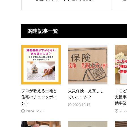
関連記事一覧
プロが教える土地と
火災保険、見直しし
「こど
住宅のチェックポイ
ていますか？
支援事
ント
助事業
2023.10.17
2024.12.23
2022