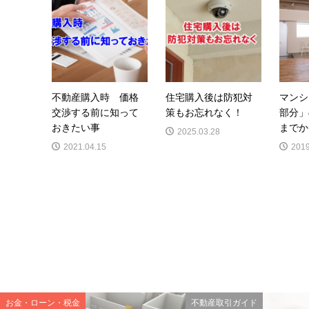
不動産購入時 価格
住宅購入後は防犯対
マンシ
交渉する前に知って
策もお忘れなく！
部分」
おきたい事
までか
2025.03.28
2021.04.15
2019
お金・ローン・税金
不動産取引ガイド