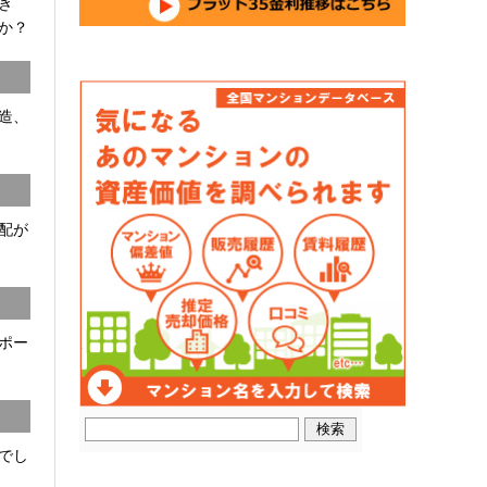
開き
か？
C造、
配が
ポー
でし