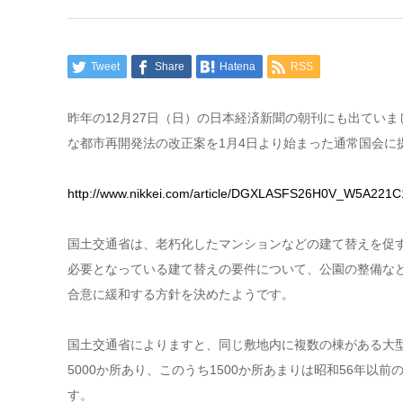
Tweet
Share
Hatena
RSS
昨年の12月27日（日）の日本経済新聞の朝刊にも出てい
な都市再開発法の改正案を1月4日より始まった通常国会に
http://www.nikkei.com/article/DGXLASFS26H0V_W5A221
国土交通省は、老朽化したマンションなどの建て替えを促す
必要となっている建て替えの要件について、公園の整備など
合意に緩和する方針を決めたようです。
国土交通省によりますと、同じ敷地内に複数の棟がある大
5000か所あり、このうち1500か所あまりは昭和56年以
す。