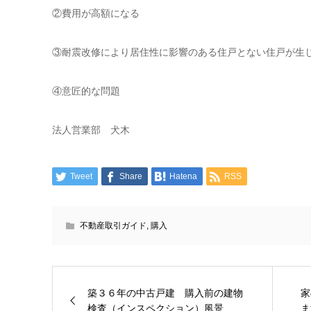
②費用が高額になる
③耐震改修により居住性に影響のある住戸とない住戸が生
④意匠的な問題
法人営業部 犬木
Tweet
Share
Hatena
RSS
不動産取引ガイド
,
購入
築３６年の中古戸建 購入前の建物
家
検査（インスペクション）風景...
ま