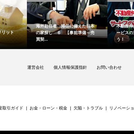
海外赴任者 帰任に備えた日本
不動産仲
メリット
の家探し ６ 【事前準備～売
ービスの
買契...
う！
運営会社
個人情報保護指針
お問い合わせ
産取引ガイド
お金・ローン・税金
欠陥・トラブル
リノベーシ