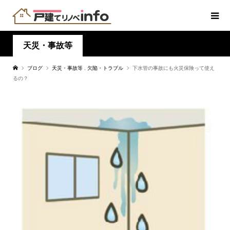
天災・事故等
ブログ
天災・事故等
,
欠陥・トラブル
下水管の事故にも火災保険って使え
るの？