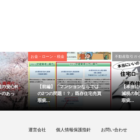
お金・ローン・税金
不動産取引ガ
題の安心R
【前編】「マンションならでは
【本当に
ンのあっ
の2つの問題！？」既存住宅売買
減税の制
瑕疵...
瑕疵...
運営会社
個人情報保護指針
お問い合わせ