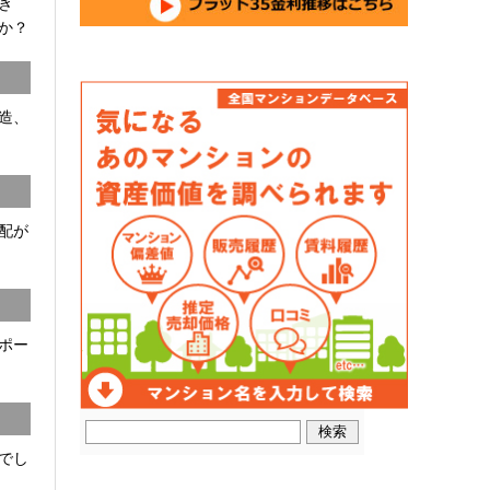
開き
か？
C造、
配が
ポー
でし