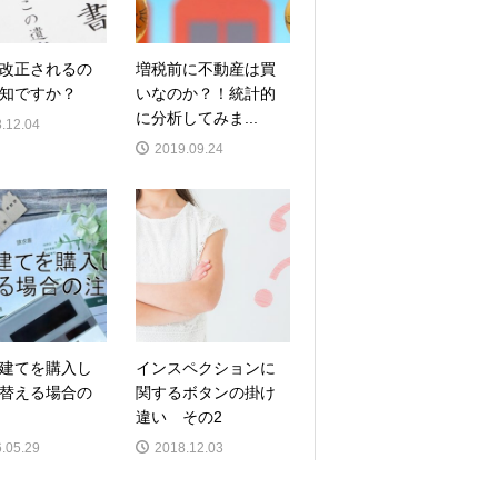
改正されるの
増税前に不動産は買
知ですか？
いなのか？！統計的
に分析してみま...
.12.04
2019.09.24
建てを購入し
インスペクションに
替える場合の
関するボタンの掛け
違い その2
.05.29
2018.12.03