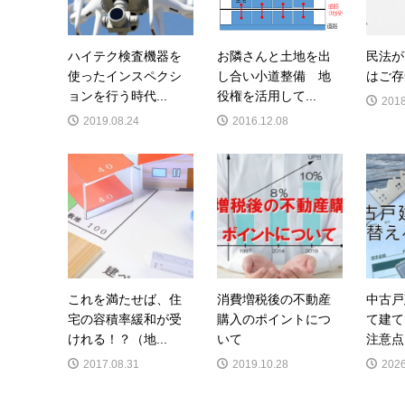
ハイテク検査機器を
お隣さんと土地を出
民法が
使ったインスペクシ
し合い小道整備 地
はご存
ョンを行う時代...
役権を活用して...
2018
2019.08.24
2016.12.08
これを満たせば、住
消費増税後の不動産
中古戸
宅の容積率緩和が受
購入のポイントにつ
て建て
けれる！？（地...
いて
注意点
2017.08.31
2019.10.28
2026