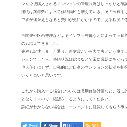
ンや今後購入されるマンションの管理状況はしっかりと確
建物は築年数によって修繕箇所も増えていき、その分費用
ですが建替えとなると費用が更にかかるので、ある程度の
再開発や区画整理などよるインフラ整備などによって旧耐
のも増えてきました。
先程も記述しました通り、新耐震だから大丈夫という事で
ションでしたら、修繕状況は総会などで常に議題にあがっ
他人任せにせず、自発的にご自身のマンションの状況を把
いくと良いと思います。
これから購入する場合については長期修繕計画など、既に
となりますので、確認をするようにしてください。
詳細がわからない場合はエージェントに確認してもらう事
Tweet
Share
Hatena
RSS