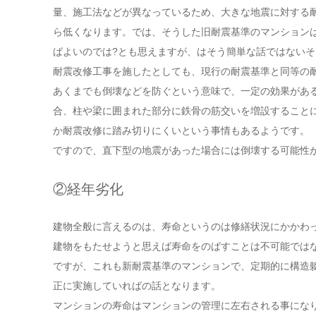
量、施工法などが異なっているため、大きな地震に対する
ら低くなります。では、そうした旧耐震基準のマンション
ばよいのでは?とも思えますが、はそう簡単な話ではないそ
耐震改修工事を施したとしても、現行の耐震基準と同等の
あくまでも倒壊などを防ぐという意味で、一定の効果があ
合、柱や梁に囲まれた部分に鉄骨の筋交いを増設すること
か耐震改修に踏み切りにくいという事情もあるようです。
ですので、直下型の地震があった場合には倒壊する可能性
②経年劣化
建物全般に言えるのは、寿命というのは修繕状況にかかわ
建物をもたせようと思えば寿命をのばすことは不可能では
ですが、これも新耐震基準のマンションで、定期的に構造
正に実施していればの話となります。
マンションの寿命はマンションの管理に左右される事にな