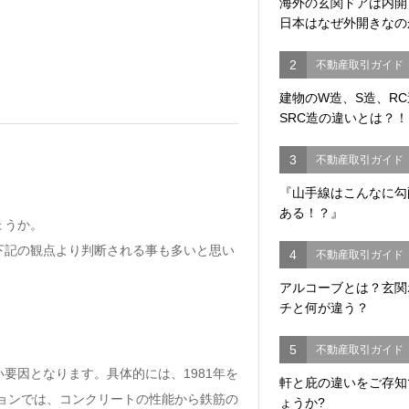
海外の玄関ドアは内
日本はなぜ外開きなの
2
不動産取引ガイド
建物のW造、S造、R
SRC造の違いとは？！
3
不動産取引ガイド
『山手線はこんなに勾
ある！？』
ょうか。
下記の観点より判断される事も多いと思い
4
不動産取引ガイド
アルコーブとは？玄関
チと何が違う？
5
不動産取引ガイド
要因となります。具体的には、1981年を
軒と庇の違いをご存知
ションでは、コンクリートの性能から鉄筋の
ょうか?