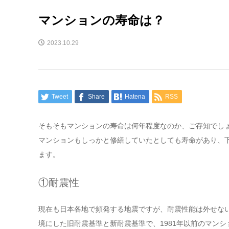
マンションの寿命は？
2023.10.29
Tweet
Share
Hatena
RSS
そもそもマンションの寿命は何年程度なのか、ご存知でし
マンションもしっかと修繕していたとしても寿命があり、
ます。
①耐震性
現在も日本各地で頻発する地震ですが、耐震性能は外せない
境にした旧耐震基準と新耐震基準で、1981年以前のマン