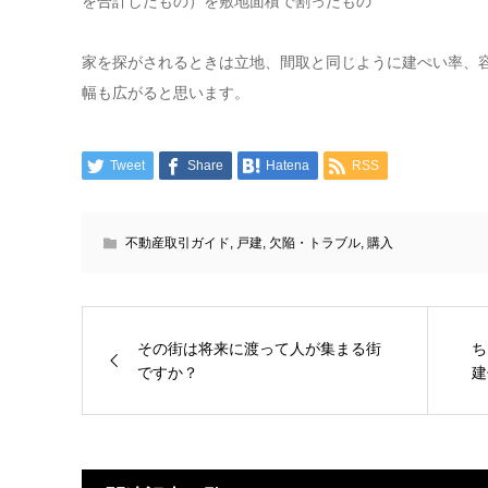
を合計したもの）を敷地面積で割ったもの
家を探がされるときは立地、間取と同じように建ぺい率、
幅も広がると思います。
Tweet
Share
Hatena
RSS
不動産取引ガイド
,
戸建
,
欠陥・トラブル
,
購入
その街は将来に渡って人が集まる街
ち
ですか？
建