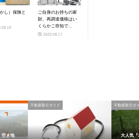
かし）保険と
ご自身のお持ちの家
財。再調達価格はい
くらかご存知で...
.09.19
2020.08.17
不動産取引ガイド
不動産取引ガ
・空き地
大人気『