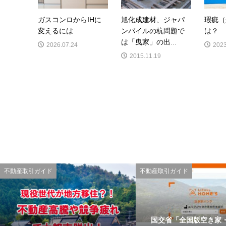
ガスコンロからIHに
旭化成建材、ジャパ
瑕疵（
変えるには
ンパイルの杭問題で
は？
は「曳家」の出...
2026.07.24
2023
2015.11.19
不動産取引ガイド
不動産取引ガイド
国交省「全国版空き家