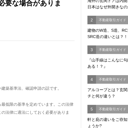
必要な場合がありま
海外の玄関ドアは内
日本はなぜ外開きなの
2
不動産取引ガイド
建物のW造、S造、R
SRC造の違いとは？！
3
不動産取引ガイド
『山手線はこんなに勾
ある！？』
4
不動産取引ガイド
い建築基準法、確認申請の話です。
アルコーブとは？玄関
チと何が違う？
る最低限の基準を定めています。この法律
5
不動産取引ガイド
この法律に適法にしておく必要がありま
軒と庇の違いをご存知
ょうか?