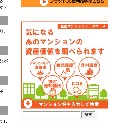
開き
か？
C造、
配が
ポー
でし