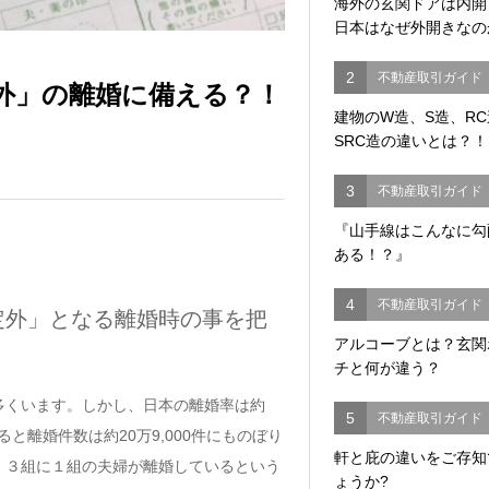
海外の玄関ドアは内
日本はなぜ外開きなの
2
不動産取引ガイド
外」の離婚に備える？！
建物のW造、S造、R
SRC造の違いとは？！
3
不動産取引ガイド
『山手線はこんなに勾
ある！？』
4
不動産取引ガイド
定外」となる離婚時の事を把
アルコーブとは？玄関
チと何が違う？
多くいます。しかし、日本の離婚率は約
5
不動産取引ガイド
と離婚件数は約20万9,000件にものぼり
軒と庇の違いをご存知
が、３組に１組の夫婦が離婚しているという
ょうか?