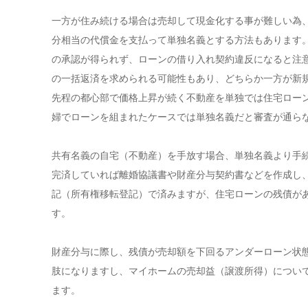
一方が住み続ける場合は売却して現金化する事が難しい為
分相当の代償金を支払って単独名義とする方法もあります
の承認が得られず、ローンの借り入れ契約違反になると注
の一括返済を求められる可能性もあり、どちらか一方が新
先程の都心部で価格上昇が続く不動産を単独では住宅ロー
婦でローンを組まれたケースでは単独名義だと審査が通ら
共有名義の自宅（不動産）を手放す場合、単独名義より手
完済していれば離婚協議書や財産分与契約書などを作成し
記（所有権移転登記）で済みますが、住宅ローンの残債が
す。
財産分与に際し、残債が売却額を下回るアンダーローン状
肢になりますし、マイホームの売却益（譲渡所得）について
ます。