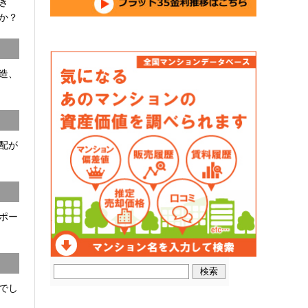
開き
か？
C造、
配が
ポー
でし