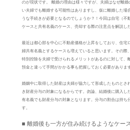
のが現状です。 離婚の理由は様々ですが、夫婦はなぜ離婚
い夫婦でも離婚する可能性はありますし、仮に離婚した場
うな手続きが必要となるのでしょうか？！今回は自宅（不
ケースと共有名義のケース、売却する際の注意点を解説し
最近は都心部を中心に不動産価格が上昇をしており、住宅
婦共有名義とするケースも増えていると思います。その際
特別控除を夫婦で受けられるメリットがあるのに対して、
預金と違って手間がかかる事も把握しておく必要がありま
婚姻中に取得した財産は夫婦が協力して形成したものとさ
き財産分与の対象になるからです。勿論、結婚後に購入し
有名義でも財産分与の対象となります。分与の割合は持ち分
す。
■ 離婚後も一方が住み続けるようなケー