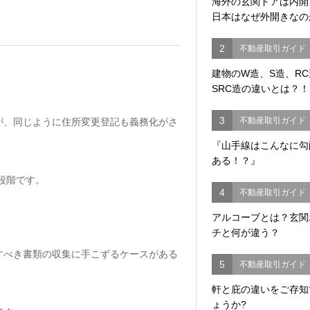
海外の玄関ドアは内
日本はなぜ外開きなの
2
不動産取引ガイド
建物のW造、S造、R
SRC造の違いとは？！
3
不動産取引ガイド
が、同じように住所変更登記も義務化がさ
『山手線はこんなに勾
ある！？』
段階です。
4
不動産取引ガイド
アルコーブとは？玄関
チと何が違う？
すべき書類の収集に手こずるケースがある
5
不動産取引ガイド
軒と庇の違いをご存知
ょうか?