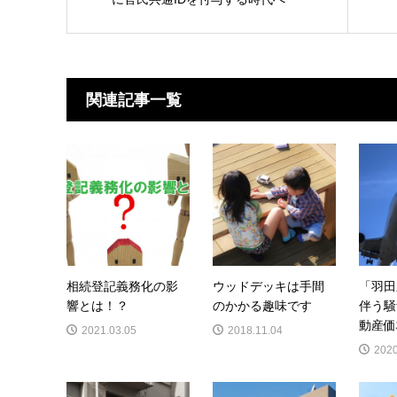
関連記事一覧
相続登記義務化の影
ウッドデッキは手間
「羽田
響とは！？
のかかる趣味です
伴う騒
動産価
2021.03.05
2018.11.04
2020