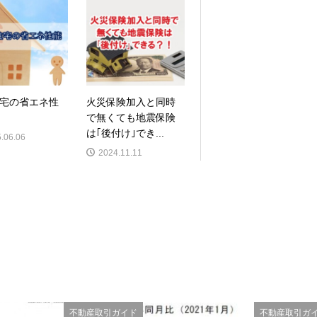
宅の省エネ性
火災保険加入と同時
で無くても地震保険
は｢後付け｣でき...
.06.06
2024.11.11
不動産取引ガイド
不動産取引ガ