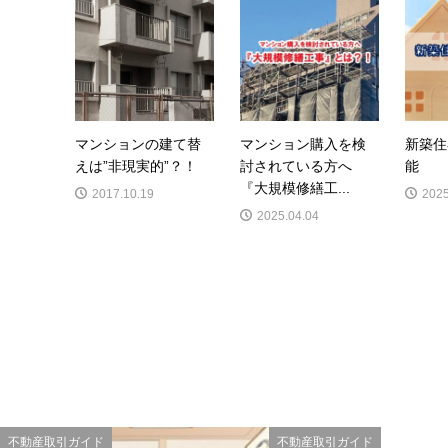
マンションの建て替
マンション購入を検
新築住
えは”非現実的”？！
討されている方へ
能
『大規模修繕工...
2017.10.19
2025
2025.04.04
不動産取引ガイド
不動産取引ガイド