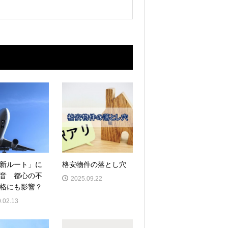
新ルート」に
格安物件の落とし穴
音 都心の不
2025.09.22
格にも影響？
.02.13