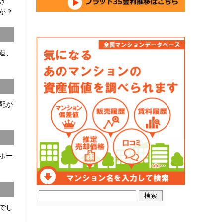
開き
か？
C造、
配が
ポー
でし