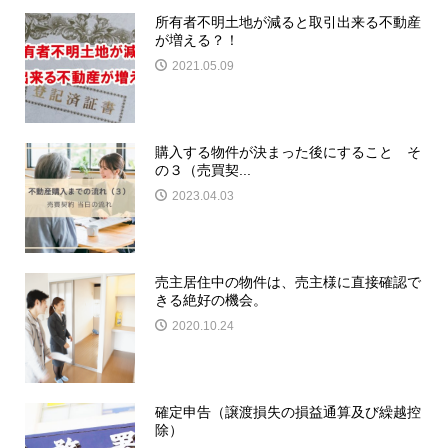
所有者不明土地が減ると取引出来る不動産
が増える？！
2021.05.09
購入する物件が決まった後にすること そ
の３（売買契...
2023.04.03
売主居住中の物件は、売主様に直接確認で
きる絶好の機会。
2020.10.24
確定申告（譲渡損失の損益通算及び繰越控
除）