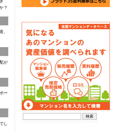
開き
か？
C造、
配が
ポー
でし