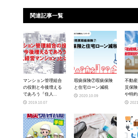
関連記事一覧
マンション管理組合
瑕疵保険⑦瑕疵保険
不動産
の役割と今後増える
と住宅ローン減税
災保険
であろう『住人...
や特約
2020.10.09
2019.10.07
2021