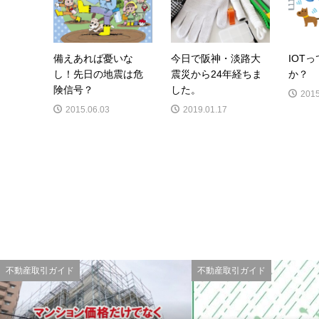
備えあれば憂いな
今日で阪神・淡路大
IOT
し！先日の地震は危
震災から24年経ちま
か？
険信号？
した。
2015
2015.06.03
2019.01.17
不動産取引ガイド
不動産取引ガイド