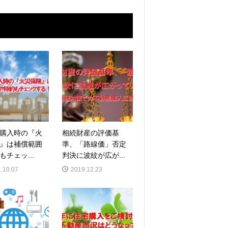
購入時の『火
相続財産の評価基
』は補償範囲
準、「路線価」否定
もチェッ...
判決に波紋が広が...
.10.07
2019.12.23