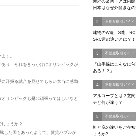
海外の玄関ドアは内
日本はなぜ外開きなの
2
不動産取引ガイド
建物のW造、S造、R
SRC造の違いとは？！
3
不動産取引ガイド
います。
『山手線はこんなに勾
があり、それをきっかけにオリンピックが
ある！？』
手に汗握る試合を見せてもらい本当に感動
4
不動産取引ガイド
アルコーブとは？玄関
京オリンピックも是非頑張ってほしいなと
チと何が違う？
5
不動産取引ガイド
でしょうか？
軒と庇の違いをご存知
高騰した国もあったようで、賃貸バブルが
ょうか?