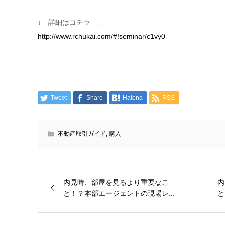
↓ 詳細はコチラ ↓
http://www.rchukai.com/#!seminar/c1vy0
———————————————–
Tweet
Share
Hatena
RSS
不動産取引ガイド
,
購入
内見時、部屋を見るより重要なこ
内
と！？本部エージェントの現場レ...
と