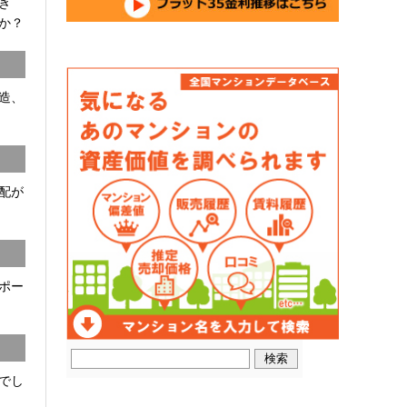
開き
か？
C造、
配が
ポー
でし