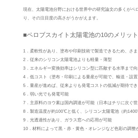
現在、太陽電池分野における世界中の研究論文の多くがペ
り、その注目度の高さがうかがえます。
■ペロブスカイト太陽電池の10のメリッ
1．柔軟性があり、塗布や印刷技術で製造できるため、さ
2．従来のシリコン太陽電池よりも軽量・薄型
3．エネルギー変換効率はシリコン型に匹敵する水準まで向
4．低コスト（塗布・印刷による量産が可能で、輸送・設置
5．量産が進めば、従来よりも発電コストの低減が期待でき
6．弱い光でも発電可能
7．主原料のヨウ素は国内調達が可能（日本はチリに次ぐ世
8．製造温度が約100℃と低く、シリコン太陽電池（約140
9．光透過性があり、ガラス窓への応用が可能
10．材料によって黒・赤・黄色・オレンジなど色彩の調整