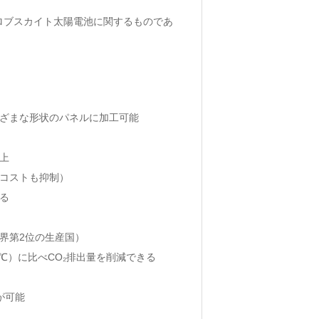
ロブスカイト太陽電池に関するものであ
ト
まざまな形状のパネルに加工可能
上
コストも抑制）
る
界第2位の生産国）
0℃）に比べCO₂排出量を削減できる
が可能