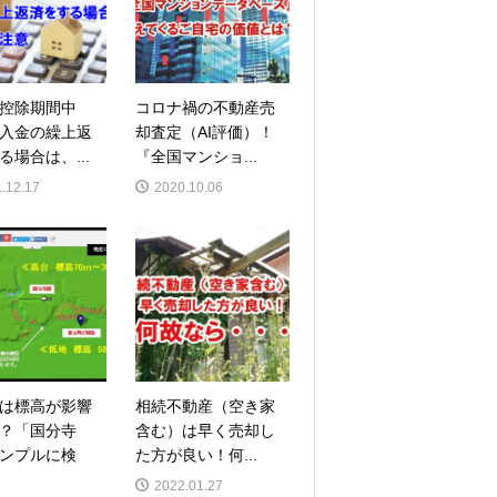
控除期間中
コロナ禍の不動産売
入金の繰上返
却査定（AI評価）！
る場合は、...
『全国マンショ...
.12.17
2020.10.06
は標高が影響
相続不動産（空き家
？「国分寺
含む）は早く売却し
ンプルに検
た方が良い！何...
2022.01.27