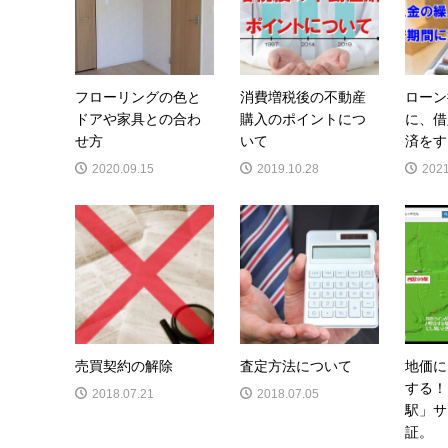
フローリングの色と
消費増税後の不動産
ローン
ドアや家具との合わ
購入のポイントにつ
に、借
せ方
いて
済をす
2020.09.15
2019.10.28
2021
売買契約の解除
査定方法について
地価に
する！
2018.07.21
2018.07.05
駅」サ
証。