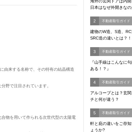
海外の玄関ドアは内
日本はなぜ外開きなの
2
不動産取引ガイド
建物のW造、S造、R
SRC造の違いとは？！
3
不動産取引ガイド
『山手線はこんなに勾
ある！？』
う鉱物に由来する名称で、その特有の結晶構造
4
不動産取引ガイド
な分野で注目されています。
アルコーブとは？玄関
チと何が違う？
5
不動産取引ガイド
化合物を用いて作られる次世代型の太陽電
軒と庇の違いをご存知
ょうか?