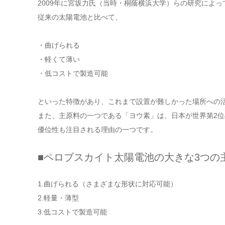
2009年に宮坂力氏（当時・桐蔭横浜大学）らの研究によ
従来の太陽電池と比べて、
・曲げられる
・軽くて薄い
・低コストで製造可能
といった特徴があり、これまで設置が難しかった場所への
また、主原料の一つである「ヨウ素」は、日本が世界第2
優位性も注目される理由の一つです。
■ペロブスカイト太陽電池の大きな3つの
1.曲げられる（さまざまな形状に対応可能）
2.軽量・薄型
3.低コストで製造可能