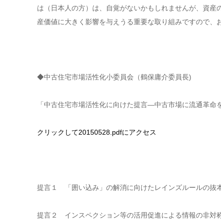
は（日本人の方）は、自覚がないかもしれませんが、資産
産価値に大きく影響を与えうる重要な取り組みですので、
◆中古住宅市場活性化小委員会（鶴保庸介委員長)
「中古住宅市場活性化に向けた提言―中古市場に流通革命
クリックして20150528.pdfにアクセス
提言１ 「囲い込み」の解消に向けたレインズルールの抜
提言２ インスペクション等の活用促進による情報の非対