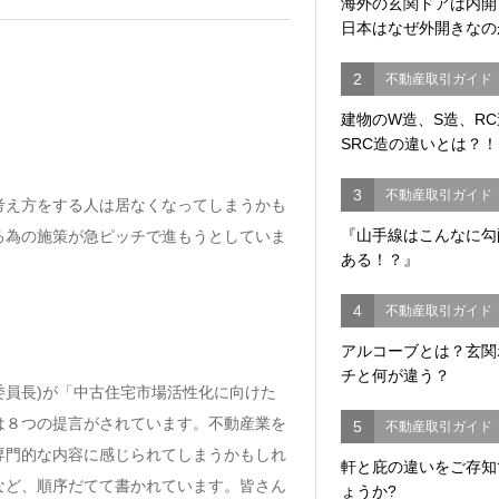
海外の玄関ドアは内
日本はなぜ外開きなの
2
不動産取引ガイド
建物のW造、S造、R
SRC造の違いとは？！
3
不動産取引ガイド
考え方をする人は居なくなってしまうかも
『山手線はこんなに勾
る為の施策が急ピッチで進もうとしていま
ある！？』
4
不動産取引ガイド
アルコーブとは？玄関
チと何が違う？
員長)が「中古住宅市場活性化に向けた
は８つの提言がされています。不動産業を
5
不動産取引ガイド
専門的な内容に感じられてしまうかもしれ
軒と庇の違いをご存知
など、順序だてて書かれています。皆さん
ょうか?