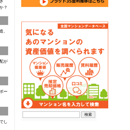
開き
か？
C造、
配が
ポー
でし