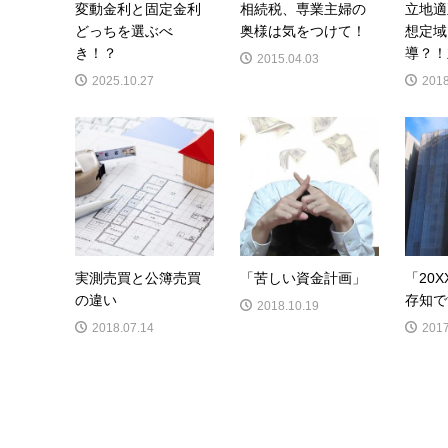
変動金利と固定金利
相続税、専業主婦の
立地適
どっちを選ぶべ
奥様は気をつけて！
想定域
き！？
導？！
2015.04.03
2025.10.27
2018
実測売買と公簿売買
「苦しい資金計画」
「20
の違い
存知で
2018.10.19
2018.07.14
2017