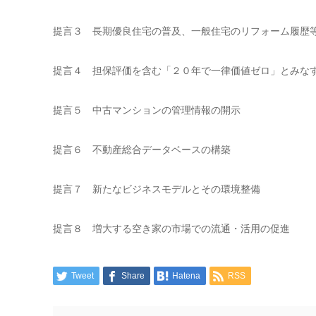
提言３ 長期優良住宅の普及、一般住宅のリフォーム履歴
提言４ 担保評価を含む「２０年で一律価値ゼロ」とみな
提言５ 中古マンションの管理情報の開示
提言６ 不動産総合データベースの構築
提言７ 新たなビジネスモデルとその環境整備
提言８ 増大する空き家の市場での流通・活用の促進
Tweet
Share
Hatena
RSS