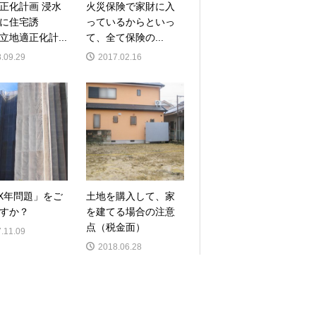
正化計画 浸水
火災保険で家財に入
に住宅誘
っているからといっ
立地適正化計...
て、全て保険の...
.09.29
2017.02.16
XX年問題」をご
土地を購入して、家
すか？
を建てる場合の注意
点（税金面）
.11.09
2018.06.28