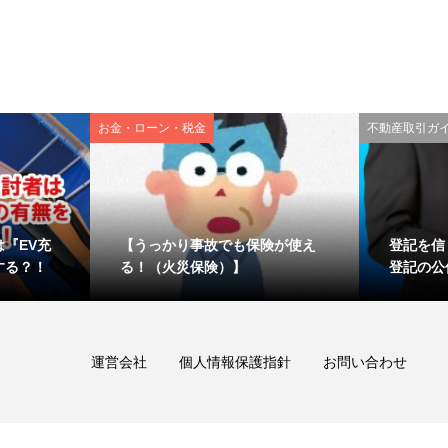
お金・ローン・税金
不動産取引ガ
『EV充
【うっかり事故でも保険が使え
登記を
する？！
る！（火災保険）】
登記の公
運営会社
個人情報保護指針
お問い合わせ