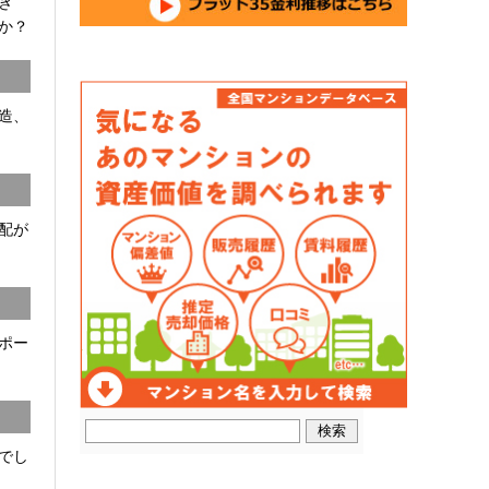
開き
か？
C造、
配が
ポー
でし