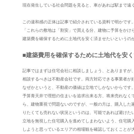
現在発生している社会問題を見ると、車があれば駅まで遠
この違和感の正体は記事で紹介されている資料で明かです
「これらの敷地は「割安」で買える分、建物に予算をかけ
建築費を確保するために土地代を安く済ませたいというの
■建築費用を確保するために土地代を安
記事ではまずは住宅会社に相談しましょう、とありますが
相談するべきは不動産会社です。両方対応できる事業者が
なぜかというと、不動産の価値は立地でしかないからです
予算青天井で理想の住まいを追求出来る方、将来売れなく
ら、建物重視で問題ないのですが、一般の方は、購入した
りたくても売れない状況というのは、可能であれば避けた
立地を無視した住宅購入を進めてしまわないよう、住宅購
しようと思っているエリアの相場観を確認しておくことが