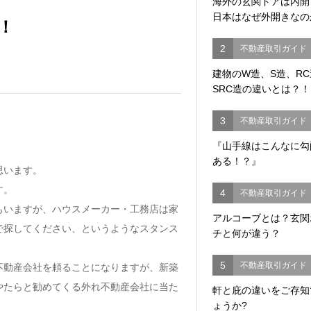
海外の玄関ドアは内
日本はなぜ外開きなの
！
2
不動産取引ガイド
建物のW造、S造、R
SRC造の違いとは？！
3
不動産取引ガイド
『山手線はこんなに勾
ある！？』
思います。
す。
4
不動産取引ガイド
もいますが、ハウスメーカー・工務店は家
アルコーブとは？玄関
で探してください、というようなスタンス
チと何が違う？
5
不動産取引ガイド
不動産会社を頼ることになりますが、新築
やたらと勧めてくる外れ不動産会社に当た
軒と庇の違いをご存知
ょうか?