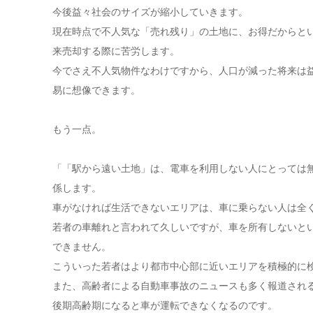
今後益々社会のサイズが縮小していきます。
現在時点で不人気な「売れ残り」の土地に、お得だからと
来売却する際に苦労します。
今でさえ不人気物件なわけですから、人口が減った将来は
易に想像できます。
もう一点。
「「駅から遠い土地」は、電車を利用しない人にとっては
係します。
車がなければ生活できないエリアは、車に乗らない人は全
若者の車離れと言われて久しいですが、車を所有しないと
できません。
こういった若者はより都市中心部に近いエリアを積極的に
また、高齢者による自動車事故のニュースも多く報道され
後期高齢期になると車が運転できなくなるのです。