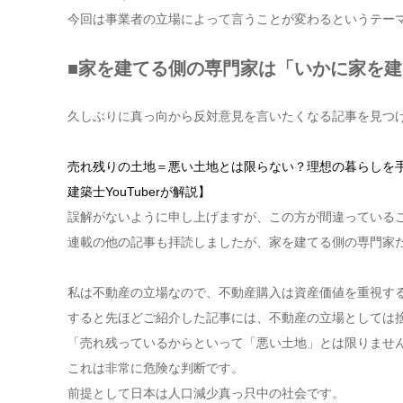
今回は事業者の立場によって言うことが変わるというテー
■家を建てる側の専門家は「いかに家を
久しぶりに真っ向から反対意見を言いたくなる記事を見つ
売れ残りの土地＝悪い土地とは限らない？理想の暮らしを
建築士YouTuberが解説】
誤解がないように申し上げますが、この方が間違っている
連載の他の記事も拝読しましたが、家を建てる側の専門家
私は不動産の立場なので、不動産購入は資産価値を重視す
すると先ほどご紹介した記事には、不動産の立場としては
「売れ残っているからといって「悪い土地」とは限りませ
これは非常に危険な判断です。
前提として日本は人口減少真っ只中の社会です。